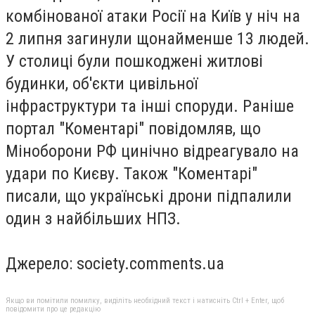
комбінованої атаки Росії на Київ у ніч на
2 липня загинули щонайменше 13 людей.
У столиці були пошкоджені житлові
будинки, об'єкти цивільної
інфраструктури та інші споруди. Раніше
портал "Коментарі" повідомляв, що
Міноборони РФ цинічно відреагувало на
удари по Києву. Також "Коментарі"
писали, що українські дрони підпалили
один з найбільших НПЗ.
Джерело: society.comments.ua
Якщо ви помітили помилку, виділіть необхідний текст і натисніть Ctrl + Enter, щоб
повідомити про це редакцію