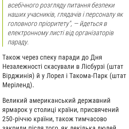
всебічного розгляду питання безпеки
наших учасників, глядачів і персоналу як
головного пріоритету", — йдеться в
електронному листі від організаторів
параду.
Також через спеку паради до Дня
Незалежності скасували в Лісбурзі (штат
Вірджинія) й у Лорел і Такома-Парк (штат
Меріленд).
Великий американський державний
ярмарок у столиці країни, присвячений
250-річчю країни, також тимчасово
закрили після того, як декілька людей