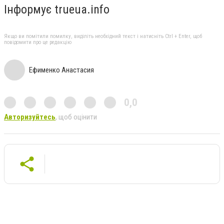
Інформує trueua.info
Якщо ви помітили помилку, виділіть необхідний текст і натисніть Ctrl + Enter, щоб
повідомити про це редакцію
Ефименко Анастасия
0,0
Авторизуйтесь
, щоб оцінити