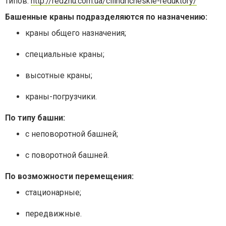
типов:
http://redzhu.com.ua/cilindricheskie-reduktory/
Башенные краны подразделяются по назначению:
краны общего назначения;
специальные краны;
высотные краны;
краны-погрузчики.
По типу башни:
с неповоротной башней;
с поворотной башней.
По возможности перемещения:
стационарные;
передвижные.