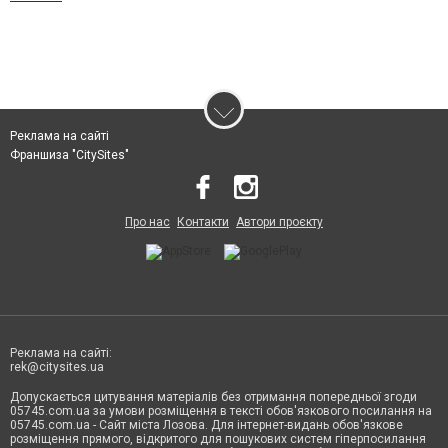
Реклама на сайті
Франшиза "CitySites"
Про нас
Контакти
Автори проєкту
Реклама на сайті:
rek@citysites.ua
Допускається цитування матеріалів без отримання попередньої згоди
05745.com.ua за умови розміщення в тексті обов'язкового посилання на
05745.com.ua - Сайт міста Лозова. Для інтернет-видань обов'язкове
розміщення прямого, відкритого для пошукових систем гіперпосилання