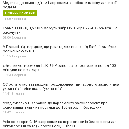
Медична допомога дітям і дорослим: як обрати клініку для всієї
родини
Новини компаній
11:00,
3 серпня
Трамп заявив, що США можуть забрати з України «майже все, що
захочуть»
09:00,
2 серпня
У Польщі підтвердили, що ракета, яка впала під Любліном, була
російською Х-101
15:15,
1 серпня
«Чистий четвер» для ТЦК: ДБР одночасно проводить понад 100
обшуків по всій Україні
10:23,
1 серпня
ЄС остаточно затвердив продовження тимчасового захисту для
українців і зміни щодо "ухилянтів"
14:41,
31 липня
Уряд схвалив і направив до парламенту законопроєкт про
скасування пільги на посилки до 150 євро, — Корецький
11:42,
31 липня
Усіх сенаторів США запросили на переговори із Зеленським для
обговорення санкцій проти Росії, – The Hill