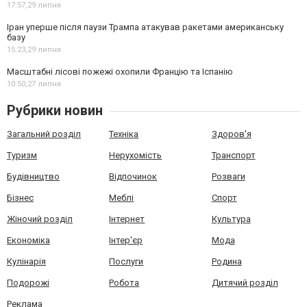
17:57,
29 липня
Іран уперше після паузи Трампа атакував ракетами американську
базу
15:23,
29 липня
Масштабні лісові пожежі охопили Францію та Іспанію
10:50,
27 липня
Рубрики новин
Загальний розділ
Техніка
Здоров'я
Туризм
Нерухомість
Транспорт
Будівництво
Відпочинок
Розваги
Бізнес
Меблі
Спорт
Жіночий розділ
Інтернет
Культура
Економіка
Інтер'єр
Мода
Кулінарія
Послуги
Родина
Подорожі
Робота
Дитячий розділ
Реклама