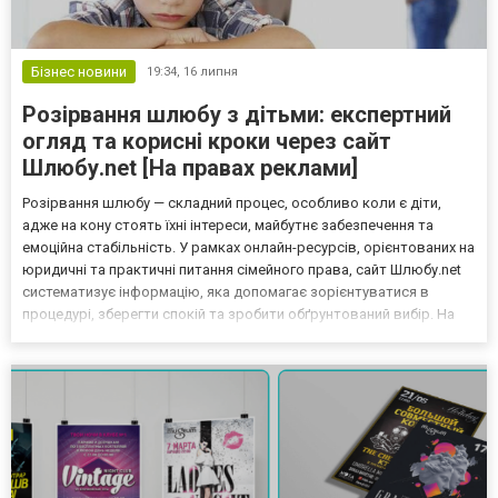
Бізнес новини
19:34,
16 липня
Розірвання шлюбу з дітьми: експертний
огляд та корисні кроки через сайт
Шлюбу.net [На правах реклами]
Розірвання шлюбу — складний процес, особливо коли є діти,
адже на кону стоять їхні інтереси, майбутнє забезпечення та
емоційна стабільність. У рамках онлайн-ресурсів, орієнтованих на
юридичні та практичні питання сімейного права, сайт Шлюбу.net
систематизує інформацію, яка допомагає зорієнтуватися в
процедурі, зберегти спокій та зробити обґрунтований вибір. На
ресурсі розлучення якщо є діти ви знайдете детальну інформацію
щодо прав дитини, алгоритму дій та...