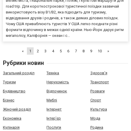
великі міста, і національні парки, і пляжі, і культові маршрути для
road trip. Для короткострокової туристичної поїздки зазвичай
використовують візу B1/B2, яка підходить для туризму,
відвідування друзів і родичів, а також деяких ділових поїздок.
Чому США приваблюють туристів У США легко поєднати різні
формати відпочинку в межах однієї країни. Нью-Йорк дарує ритм
мегаполісу, Каліфорнія — океан і с...
«
1
2
3
4
5
6
7
8
9
10
»
Рубрики новин
Загальний розділ
Техніка
Здоров'я
Туризм
Нерухомість
Транспорт
Будівництво
Відпочинок
Розваги
Бізнес
Меблі
Спорт
Жіночий розділ
Інтернет
Культура
Економіка
Інтер'єр
Мода
Кулінарія
Послуги
Родина