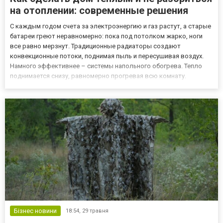
на отоплении: современные решения
С каждым годом счета за электроэнергию и газ растут, а старые
батареи греют неравномерно: пока под потолком жарко, ноги
все равно мерзнут. Традиционные радиаторы создают
конвекционные потоки, поднимая пыль и пересушивая воздух.
Намного эффективнее – системы напольного обогрева. Тепло
поднимается снизу, равномерно прогревая всю комнату.
Ключевую роль в этой системе играет Термостат теплого пола –
небольшая коробочка на стене, которая управляет
температурой...
Бізнес новини
18:54,
29 травня