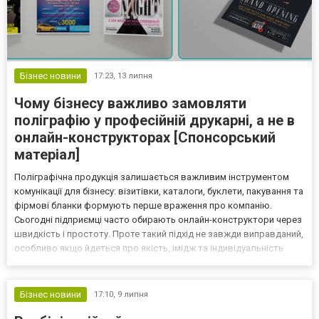
Бізнес новини
17:23,
13 липня
Чому бізнесу важливо замовляти
поліграфію у професійній друкарні, а не в
онлайн-конструкторах [Спонсорський
матеріал]
Поліграфічна продукція залишається важливим інструментом
комунікації для бізнесу: візитівки, каталоги, буклети, пакування та
фірмові бланки формують перше враження про компанію.
Сьогодні підприємці часто обирають онлайн-конструктори через
швидкість і простоту. Проте такий підхід не завжди виправданий,
особливо якщо йдеться про якість, імідж та індивідуальність
бренду. Розглянемо ключові відмінності між шаблонними
сервісами та роботою з повноцінною типограф...
Бізнес новини
17:10,
9 липня