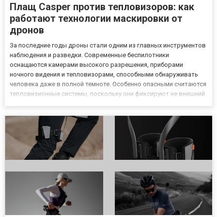
Плащ Casper против тепловизоров: как
работают технологии маскировки от
дронов
За последние годы дроны стали одним из главных инструментов
наблюдения и разведки. Современные беспилотники
оснащаются камерами высокого разрешения, приборами
ночного видения и тепловизорами, способными обнаруживать
человека даже в полной темноте. Особенно опасными считаются
тепловизионные системы, поскольку они фиксируют не внешний
вид объекта, а его тепловое излучение. Человек, техника или
генератор выделяют тепло и становятся заметными даже при
хорошем...