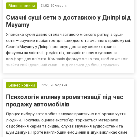
Бізнес новини
21:02,
30 червня
Смачні суші сети з доставкою у Дніпрі від
Mayamy
Японська кухня давно стала частиною міського ритму, а суші-
сети — зручним варіантом для швидкого та смачного прийому їжі.
Сервіс Mayamy у Дніпрі пропонує доставку свіжих страв із
фокусом на якість інгредієнтів, швидкість приготування та
комфорт для клієнта. Компанія формує меню так, щоб кожен міг
знайти свій ідеальний смак — від класики до більш сучасних
поєднань. У сучасному темпі життя особливо важливо мати під
рукою просте рішення для обіду або вечері....
Бізнес новини
09:51,
26 червня
Психологія впливу ароматизації під час
продажу автомобілів
Процес вибору автомобіля залучає практично всі органи чуття
людини. Покупець оцінює екстер'єр, торкається матеріалів
оздоблення керма та сидінь, слухає звучання аудіосистеми та
шум двигуна. Проте найглибший емоційний відгук викликає саме