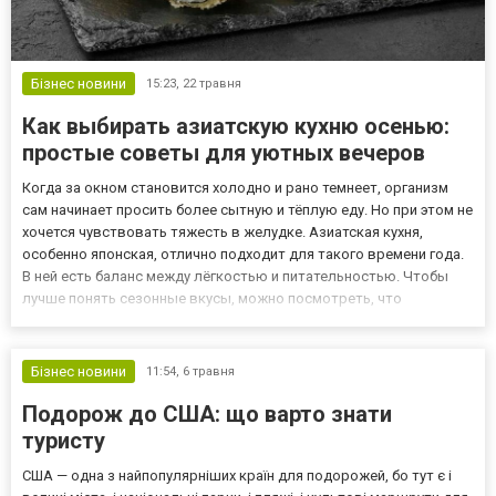
Бізнес новини
15:23,
22 травня
Как выбирать азиатскую кухню осенью:
простые советы для уютных вечеров
Когда за окном становится холодно и рано темнеет, организм
сам начинает просить более сытную и тёплую еду. Но при этом не
хочется чувствовать тяжесть в желудке. Азиатская кухня,
особенно японская, отлично подходит для такого времени года.
В ней есть баланс между лёгкостью и питательностью. Чтобы
лучше понять сезонные вкусы, можно посмотреть, что
предлагают рестораны. Например, в
статье https://mignews.com.ua/rizne/sushy-master-v-kyeve-chto-
novogo-v-menyu-e...
Бізнес новини
11:54,
6 травня
Подорож до США: що варто знати
туристу
США — одна з найпопулярніших країн для подорожей, бо тут є і