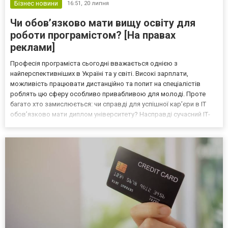
Бізнес новини
16:51,
20 липня
Чи обов’язково мати вищу освіту для
роботи програмістом? [На правах
реклами]
Професія програміста сьогодні вважається однією з
найперспективніших в Україні та у світі. Високі зарплати,
можливість працювати дистанційно та попит на спеціалістів
роблять цю сферу особливо привабливою для молоді. Проте
багато хто замислюється: чи справді для успішної кар’єри в ІТ
обов’язково мати диплом університету? Насправді сучасний ІТ-
ринок дедалі більше орієнтується не на формальну освіту, а на
реальні навички, портфоліо та досвід роботи. Саме тому...