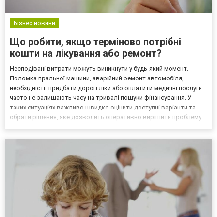
Бізнес новини
Що робити, якщо терміново потрібні
кошти на лікування або ремонт?
Несподівані витрати можуть виникнути у будь-який момент.
Поломка пральної машини, аварійний ремонт автомобіля,
необхідність придбати дорогі ліки або оплатити медичні послуги
часто не залишають часу на тривалі пошуки фінансування. У
таких ситуаціях важливо швидко оцінити доступні варіанти та
обрати рішення, яке дозволить оперативно вирішити проблему
без зайвих труднощів. Найкращим варіантом завжди
залишається власний фінансовий резерв. Проте накопичень
вист...