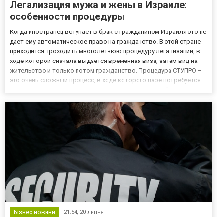
Легализация мужа и жены в Израиле:
особенности процедуры
Когда иностранец вступает в брак с гражданином Израиля это не
дает ему автоматическое право на гражданство. В этой стране
приходится проходить многолетнюю процедуру легализации, в
ходе которой сначала выдается временная виза, затем вид на
жительство и только потом гражданство. Процедура СТУПРО –
это очень сложный процесс, в ходе которого паре потребуется
помощь юристов. Адвокат по гражданскому праву (https://zm-
law.co.il/advokat-po-grazhdanskomu-pravu/) по...
Бізнес новини
21:54,
20 липня