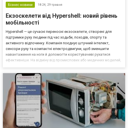
Бізнес новини
18:24,
29 травня
Екзоскелети від Hypershell: новий рівень
мобільності
Hypershell — це сучасні переносні екзоскелети, створені для
підтримки руху людини під час ходьби, походів, спорту та
активного відпочинку. Компанія поєднує штучний інтелект,
сенсори руху та компактні електродвигуни, щоб зменшити
навантаження на ноги й допомогти користувачеві рухатися
ефективніше. На відміну від промислових або медичних моделей,
екзоскелети Hypershell орієнтовані насамперед на активних
людей: туристів, спортсменів, мандрівників і тих, хто х...