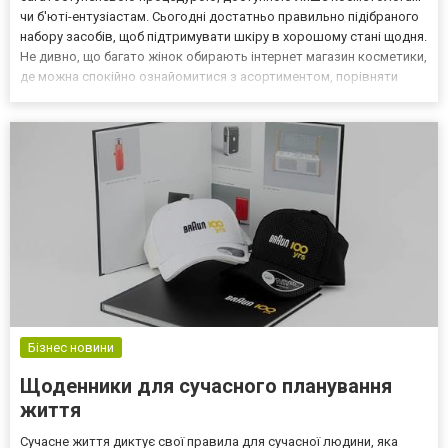
чи б'юті-ентузіастам. Сьогодні достатньо правильно підібраного
набору засобів, щоб підтримувати шкіру в хорошому стані щодня.
Не дивно, що багато жінок обирають інтернет магазин косметики,
де можна спокійно ознайомитися з асортиментом, порівняти
характеристики продуктів і знайти те, що дійсно відповідає
потребам шкіри. Серед сучасних брендів особливу ув...
Бізнес новини
Щоденники для сучасного планування
життя
Сучасне життя диктує свої правила для сучасної людини, яка