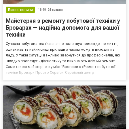
Бізнес новини
18:48,
24 травня
Майстерня з ремонту побутової техніки у
Броварах — надійна допомога для вашої
техніки
Сучасна побутова техніка значно полегшує повсякденне життя,
однак навіть найякісніші прилади з часом можуть виходити з
ладу. У такій ситуації важливо звернутися до професіоналів, які
швидко проведуть діагностику та виконають якісний ремонт.
Саме такою майстернею у місті Бровари є «Ремонт побутової
техніки Бровари Просто Сервіс». Сервісний центр
https://share.google/SqM9Qt4wYeZK1ZTPT спеціалізується на
ремонті великої та дрібної побутової техніки, пропонуюч...