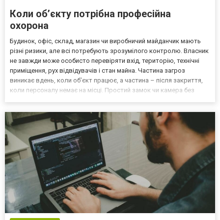
Коли об’єкту потрібна професійна
охорона
Будинок, офіс, склад, магазин чи виробничий майданчик мають
різні ризики, але всі потребують зрозумілого контролю. Власник
не завжди може особисто перевіряти вхід, територію, технічні
приміщення, рух відвідувачів і стан майна. Частина загроз
виникає вдень, коли об’єкт працює, а частина – після закриття,
коли персоналу немає на місці. Простий замок чи камера без
реагування не створюють повної схеми захисту, тому є потреба
звернутися по послуги охорони. Їх в...