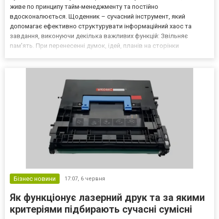
живе по принципу тайм-менеджменту та постійно
вдосконалюється. Щоденник – сучасний інструмент, який
допомагає ефективно структурувати інформаційний хаос та
завдання, виконуючи декілька важливих функцій: Звільняє
пам'ять. При перенесенні думок, ідей, планів на сторінки
щоденника мозок розвантажується, людина більш фокусується
на справах та поточних завданнях. Допомагає планувати час.
Завдяки щоденни...
Бізнес новини
17:07,
6 червня
Як функціонує лазерний друк та за якими
критеріями підбирають сучасні сумісні