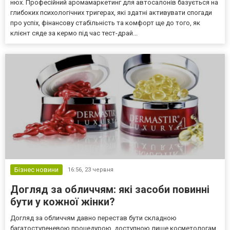
нюх. Професійний аромамаркетинг для автосалонів базується на
глибоких психологічних тригерах, які здатні активувати спогади
про успіх, фінансову стабільність та комфорт ще до того, як
клієнт сяде за кермо під час тест-драй...
Бізнес новини
16:56,
23 червня
Догляд за обличчям: які засоби повинні
бути у кожної жінки?
Догляд за обличчям давно перестав бути складною
багатоступеневою процедурою, доступною лише косметологам