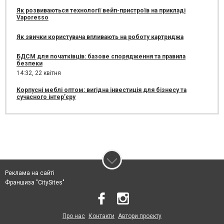
Як розвиваються технології вейп-пристроїв на прикладі
Vaporesso
Як звички користувача впливають на роботу картриджа
БДСМ для початківців: базове спорядження та правила
безпеки
14:32,
22 квітня
Корпусні меблі оптом: вигідна інвестиція для бізнесу та
сучасного інтер’єру
Реклама на сайті
Франшиза "CitySites"
Про нас
Контакти
Автори проєкту