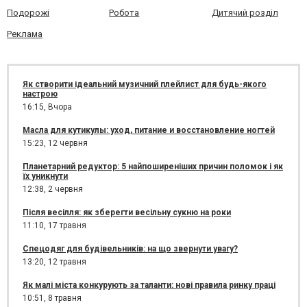
Подорожі
Робота
Дитячий розділ
Реклама
Як створити ідеальний музичний плейлист для будь-якого
настрою
16:15,
Вчора
Масла для кутикулы: уход, питание и восстановление ногтей
15:23,
12 червня
Планетарний редуктор: 5 найпоширеніших причин поломок і як
їх уникнути
12:38,
2 червня
Після весілля: як зберегти весільну сукню на роки
11:10,
17 травня
Спецодяг для будівельників: на що звернути увагу?
13:20,
12 травня
Як малі міста конкурують за таланти: нові правила ринку праці
10:51,
8 травня