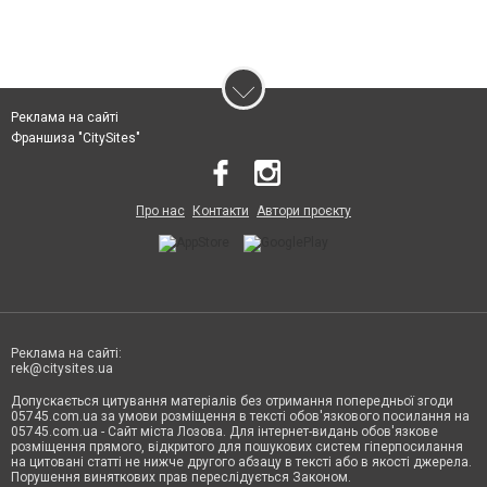
Реклама на сайті
Франшиза "CitySites"
Про нас
Контакти
Автори проєкту
Реклама на сайті:
rek@citysites.ua
Допускається цитування матеріалів без отримання попередньої згоди
05745.com.ua за умови розміщення в тексті обов'язкового посилання на
05745.com.ua - Сайт міста Лозова. Для інтернет-видань обов'язкове
розміщення прямого, відкритого для пошукових систем гіперпосилання
на цитовані статті не нижче другого абзацу в тексті або в якості джерела.
Порушення виняткових прав переслідується Законом.