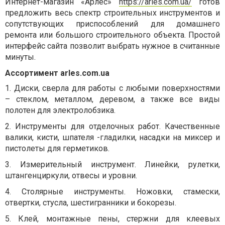
Интернет-магазин
«Арлес»
https://arles.com.ua/
готов
предложить весь спектр строительных инструментов и
сопутствующих приспособлений для домашнего
ремонта или большого строительного объекта. Простой
интерфейс сайта позволит выбрать нужное в считанные
минуты.
Ассортимент
arles
.
com
.
ua
1.
Диски, сверла для работы с любыми поверхностями
– стеклом, металлом, деревом, а также все виды
полотен для электролобзика.
2.
Инструменты для отделочных работ. Качественные
валики, кисти, шпателя -гладилки, насадки на миксер и
пистолеты для герметиков.
3.
Измерительный инструмент. Линейки, рулетки,
штангенциркули, отвесы и уровни.
4.
Столярные инструменты. Ножовки, стамески,
отвертки, стусла, шестигранники и бокорезы.
5.
Клей, монтажные пены, стержни для клеевых