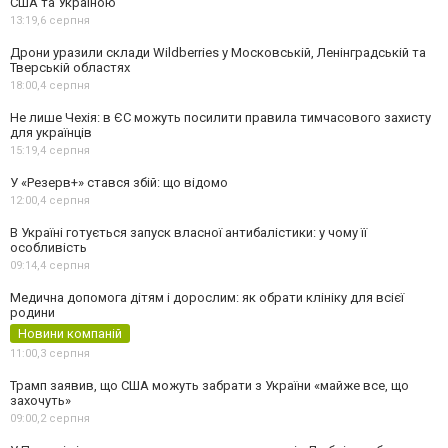
США та Україною
13:19,
6 серпня
Дрони уразили склади Wildberries у Московській, Ленінградській та
Тверській областях
18:00,
4 серпня
Не лише Чехія: в ЄС можуть посилити правила тимчасового захисту
для українців
15:19,
4 серпня
У «Резерв+» стався збій: що відомо
12:00,
4 серпня
В Україні готується запуск власної антибалістики: у чому її
особливість
09:14,
4 серпня
Медична допомога дітям і дорослим: як обрати клініку для всієї
родини
Новини компаній
11:00,
3 серпня
Трамп заявив, що США можуть забрати з України «майже все, що
захочуть»
09:00,
2 серпня