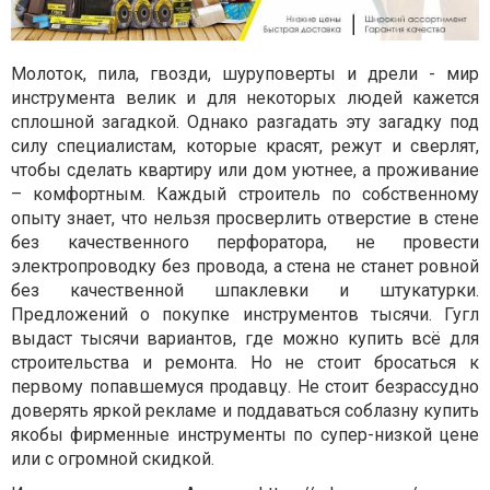
Молоток, пила, гвозди, шуруповерты и дрели - мир
инструмента велик и для некоторых людей кажется
сплошной загадкой. Однако разгадать эту загадку под
силу специалистам, которые красят, режут и сверлят,
чтобы сделать квартиру или дом уютнее, а проживание
– комфортным. Каждый строитель по собственному
опыту знает, что нельзя просверлить отверстие в стене
без качественного перфоратора, не провести
электропроводку без провода, а стена не станет ровной
без качественной шпаклевки и штукатурки.
Предложений о покупке инструментов тысячи. Гугл
выдаст тысячи вариантов, где можно купить всё для
строительства и ремонта. Но не стоит бросаться к
первому попавшемуся продавцу. Не стоит безрассудно
доверять яркой рекламе и поддаваться соблазну купить
якобы фирменные инструменты по супер-низкой цене
или с огромной скидкой.