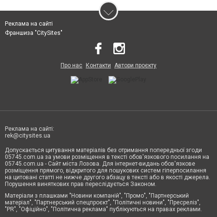
Реклама на сайті
Франшиза "CitySites"
Про нас
Контакти
Автори проєкту
Реклама на сайті:
rek@citysites.ua
Допускається цитування матеріалів без отримання попередньої згоди
05745.com.ua за умови розміщення в тексті обов'язкового посилання на
05745.com.ua - Сайт міста Лозова. Для інтернет-видань обов'язкове
розміщення прямого, відкритого для пошукових систем гіперпосилання
на цитовані статті не нижче другого абзацу в тексті або в якості джерела.
Порушення виняткових прав переслідується Законом.
Матеріали з плашками "Новини компаній", "Промо", "Партнерський
матеріал", "Партнерський спецпроєкт", "Політичні новини", "Пресреліз",
"PR", "Офіційно", "Політична реклама" публікуються на правах реклами.