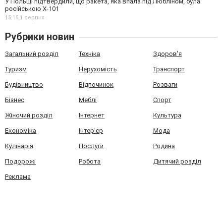
У Польщі підтвердили, що ракета, яка впала під Любліном, була
російською Х-101
15:15,
1 серпня
Рубрики новин
Загальний розділ
Техніка
Здоров'я
Туризм
Нерухомість
Транспорт
Будівництво
Відпочинок
Розваги
Бізнес
Меблі
Спорт
Жіночий розділ
Інтернет
Культура
Економіка
Інтер'єр
Мода
Кулінарія
Послуги
Родина
Подорожі
Робота
Дитячий розділ
Реклама