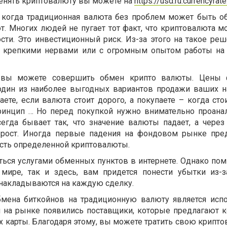
менять криптовалюту вы можете на
https://usd.ru.currencyrat
когда традиционная валюта без проблем может быть о
т. Многих людей не пугает тот факт, что криптовалюта м
сти. Это инвестиционный риск. Из-за этого на такое реш
с крепкими нервами или с огромным опытом работы на
 вы можете совершить обмен крипто валюты. Цены 
один из наиболее выгодных вариантов продажи ваших н
ете, если валюта стоит дорого, а покупаете – когда сто
принцип … Но перед покупкой нужно внимательно проана
егда бывает так, что значение валюты падает, а через
 рост. Иногда первые падения на фондовом рынке пр
сть определенной криптовалюты.
ься услугами обменных пунктов в интернете. Однако помн
 мире, так и здесь, вам придется понести убытки из-
накладываются на каждую сделку.
мена биткойнов на традиционную валюту является исп
я на рынке появились поставщики, которые предлагают 
 карты. Благодаря этому, вы можете тратить свою крипто