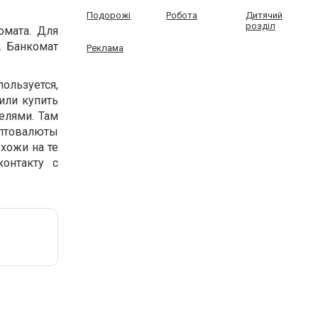
Подорожі
Робота
Дитячий
розділ
омата. Для
. Банкомат
Реклама
льзуется,
или купить
елями. Там
птовалюты
хожи на те
контакту с