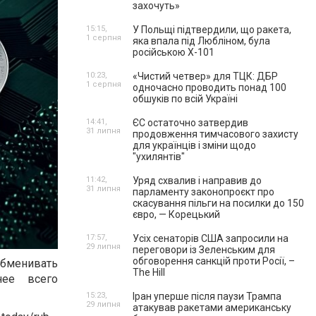
захочуть»
15:15,
У Польщі підтвердили, що ракета,
1 серпня
яка впала під Любліном, була
російською Х-101
10:23,
«Чистий четвер» для ТЦК: ДБР
1 серпня
одночасно проводить понад 100
обшуків по всій Україні
14:41,
ЄС остаточно затвердив
31 липня
продовження тимчасового захисту
для українців і зміни щодо
"ухилянтів"
11:42,
Уряд схвалив і направив до
31 липня
парламенту законопроєкт про
скасування пільги на посилки до 150
євро, — Корецький
17:57,
Усіх сенаторів США запросили на
29 липня
переговори із Зеленським для
обговорення санкцій проти Росії, –
бменивать
The Hill
нее всего
15:23,
Іран уперше після паузи Трампа
29 липня
атакував ракетами американську