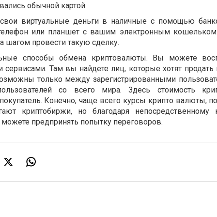
вались обычной картой.
свои виртуальные деньги в наличные с помощью банк
 телефон или планшет с вашим электронным кошельком
за шагом провести такую сделку.
ьные способы обмена криптовалюты. Вы можете воспо
 сервисами. Там вы найдете лиц, которые хотят продать 
возможны только между зарегистрированными пользоват
пользователей со всего мира. Здесь стоимость кри
окупатель. Конечно, чаще всего курсы крипто валюты, по
гают криптобиржи, но благодаря непосредственному 
а можете предпринять попытку переговоров.