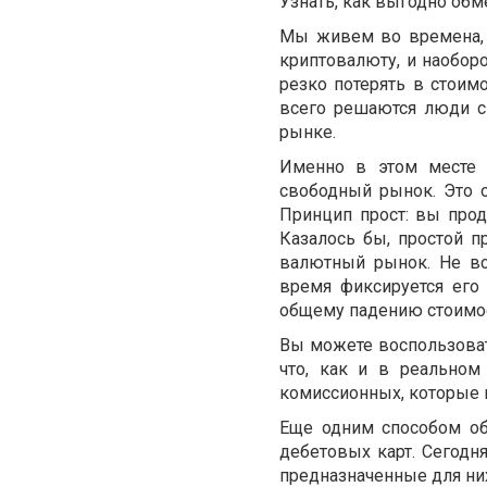
Узнать, как выгодно об
Мы живем во времена, 
криптовалюту, и наоборо
резко потерять в стоимо
всего решаются люди 
рынке.
Именно в этом месте
свободный рынок. Это 
Принцип прост: вы прода
Казалось бы, простой 
валютный рынок. Не вс
время фиксируется его
общему падению стоимо
Вы можете воспользоват
что, как и в реальном
комиссионных, которые 
Еще одним способом об
дебетовых карт. Сегодн
предназначенные для них