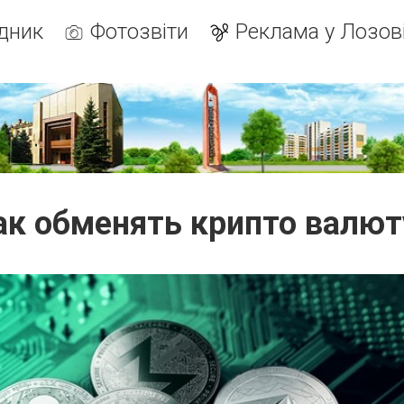
дник
Фотозвіти
Реклама у Лозов
ак обменять крипто валют