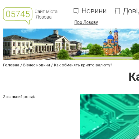
Новини
Дові
Про Лозову
Головна
Бізнес новини
Как обменять крипто валюту?
К
Загальний розділ