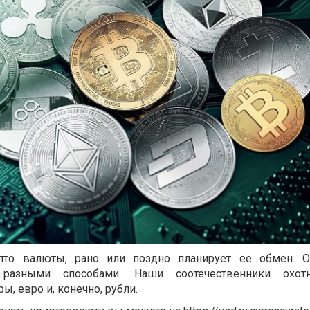
то валюты, рано или поздно планирует ее обмен. О
разными способами. Наши соотечественники охот
ы, евро и, конечно, рубли.