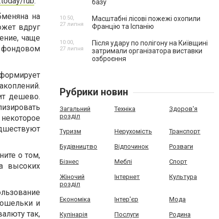
e.today/rub
.
базу
бменяна на
10:50,
Масштабні лісові пожежі охопили
27 липня
ожет вдруг
Францію та Іспанію
ение, чаще
10:00,
Після удару по полігону на Київщині
 фондовом
27 липня
затримали організатора виставки
озброєння
формирует
акоплений.
Рубрики новин
ит дешево.
лизировать
Загальний
Техніка
Здоров'я
розділ
 некоторое
едшествуют
Туризм
Нерухомість
Транспорт
Будівництво
Відпочинок
Розваги
ите о том,
Бізнес
Меблі
Спорт
за высоких
Жіночий
Інтернет
Культура
розділ
ользование
Економіка
Інтер'єр
Мода
кошельки и
валюту так,
Кулінарія
Послуги
Родина