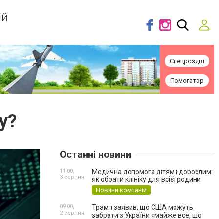
ій
Спецрозділ
Помогатор
у?
Останні новини
11:00,
Медична допомога дітям і дорослим:
3 серпня
як обрати клініку для всієї родини
Новини компаній
09:00,
Трамп заявив, що США можуть
2 серпня
забрати з України «майже все, що