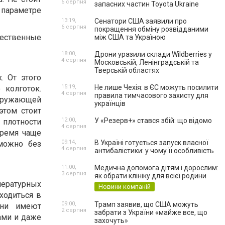
6 серпня
запасних частин Toyota Ukraine
параметре
13:19,
Сенатори США заявили про
6 серпня
покращення обміну розвідданими
ественные
між США та Україною
18:00,
Дрони уразили склади Wildberries у
4 серпня
Московській, Ленінградській та
Тверській областях
. От этого
15:19,
Не лише Чехія: в ЄС можуть посилити
 колготок.
4 серпня
правила тимчасового захисту для
кружающей
українців
этом стоит
12:00,
У «Резерв+» стався збій: що відомо
 плотности
4 серпня
время чаще
09:14,
В Україні готується запуск власної
 можно без
4 серпня
антибалістики: у чому її особливість
11:00,
Медична допомога дітям і дорослим:
3 серпня
як обрати клініку для всієї родини
пературных
Новини компаній
аходиться в
09:00,
Трамп заявив, що США можуть
Они имеют
2 серпня
забрати з України «майже все, що
ками и даже
захочуть»