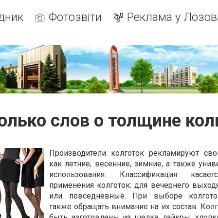
дник
Фотозвіти
Реклама у Лозов
олько слов о толщине кол
Производители колготок рекламируют сво
как летние, весенние, зимние, а также унив
использования. Классификация касае
применения колготок: для вечернего выход
или повседневные. При выборе колгото
также обращать внимание на их состав. Колг
быть изготовлены из шелка, лайкры, хлопка