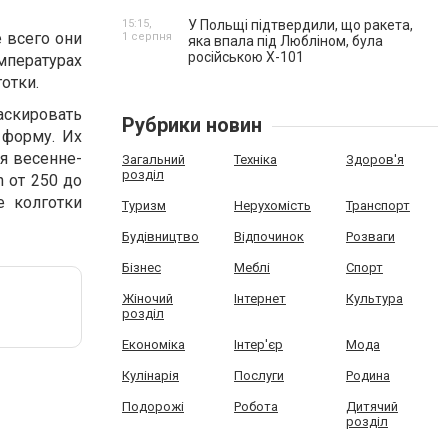
15:15,
У Польщі підтвердили, що ракета,
е всего они
1 серпня
яка впала під Любліном, була
російською Х-101
мпературах
отки.
аскировать
Рубрики новин
 форму. Их
я весенне-
Загальний
Техніка
Здоров'я
розділ
 от 250 до
е колготки
Туризм
Нерухомість
Транспорт
Будівництво
Відпочинок
Розваги
Бізнес
Меблі
Спорт
Жіночий
Інтернет
Культура
розділ
Економіка
Інтер'єр
Мода
Кулінарія
Послуги
Родина
Подорожі
Робота
Дитячий
розділ