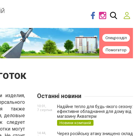
ій
Спецрозділ
Помогатор
готок
Останні новини
и изделия,
ерсального
10:01,
Надійне тепло для будь-якого сезону:
тся также
7 серпня
ефективне обладнання для дому від
я, деловые
магазину Акватерм
к следует
Новини компаній
отки могут
14:44,
Через російську атаку знищено склад
. Не стоит