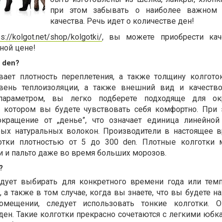
при этом забывать о наиболее важном 
качества. Речь идет о количестве ден!
ps://kolgot.net/shop/kolgotki/
, вы можете приобрести кач
ной цене!
 den?
ает плотность переплетения, а также толщину колготок
овень теплоизоляции, а также внешний вид и качество
 параметром, вы легко подберете подходяще для о
в котором вы будете чувствовать себя комфортно. При 
сокращение от „денье”, что означает единица линейной
орых натуральных волокон. Производители в настоящее 
отки плотностью от 5 до 300 den. Плотные колготки
и и пальто даже во время больших морозов.
?
едует выбирать для конкретного времени года или тем
, а также в том случае, когда вы знаете, что вы будете н
мещении, следует использовать тонкие колготки. 
 ден. Такие колготки прекрасно сочетаются с легкими юб