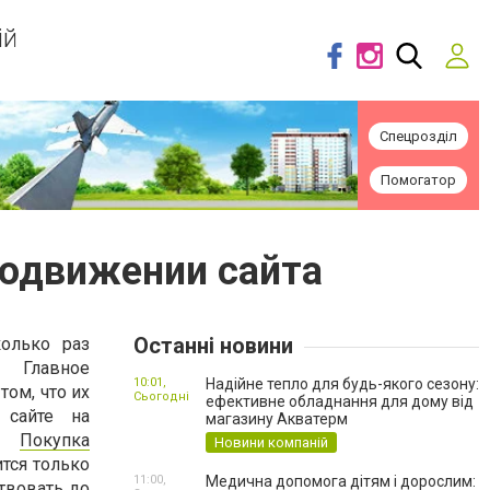
ій
Спецрозділ
Помогатор
родвижении сайта
Останні новини
олько раз
 Главное
10:01,
Надійне тепло для будь-якого сезону:
том, что их
Сьогодні
ефективне обладнання для дому від
 сайте на
магазину Акватерм
я.
Покупка
Новини компаній
тся только
11:00,
Медична допомога дітям і дорослим:
ствовать до