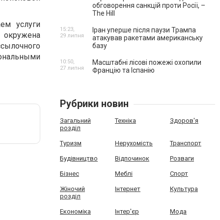
обговорення санкцій проти Росії, –
The Hill
ем услуги
15:23,
Іран уперше після паузи Трампа
т окружена
29 липня
атакував ракетами американську
 ссылочного
базу
иональными
10:50,
Масштабні лісові пожежі охопили
27 липня
Францію та Іспанію
Рубрики новин
Загальний
Техніка
Здоров'я
розділ
Туризм
Нерухомість
Транспорт
Будівництво
Відпочинок
Розваги
Бізнес
Меблі
Спорт
Жіночий
Інтернет
Культура
розділ
Економіка
Інтер'єр
Мода