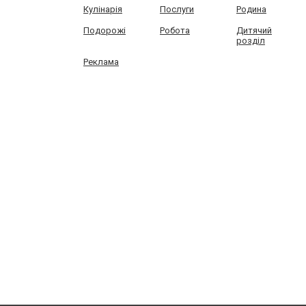
Кулінарія
Послуги
Родина
Подорожі
Робота
Дитячий
розділ
Реклама