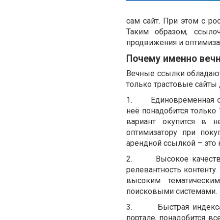
сам сайт. При этом с р
Таким образом, ссыло
продвижения и оптимиза
Почему именно веч
Вечные ссылки обладаю
только трастовые сайты
1. Единовременная опла
неё понадобится только 
вариант окупится в н
оптимизатору при поку
арендной ссылкой – это 
2. Высокое качество и
релевантность контенту.
высоким тематически
поисковыми системами.
3. Быстрая индексаци
портале, понадобится вс