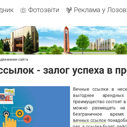
дник
Фотозвіти
Реклама у Лозов
одвижении сайта
ссылок - залог успеха в п
Вечные ссылки в неск
выгоднее арендных.
преимущество состоит в 
можно размещать на
безграничное врем
вечных ссылок
понадоби
раз, а ссылка будет дей