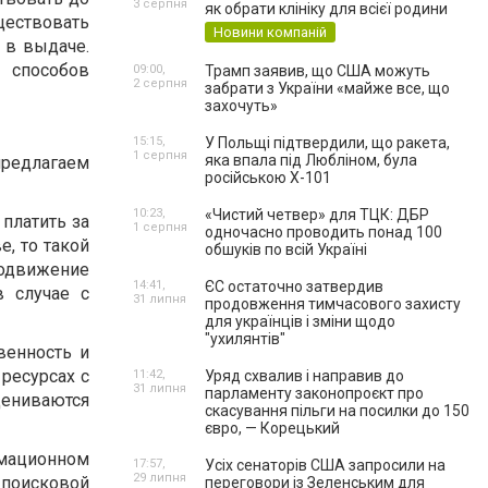
3 серпня
як обрати клініку для всієї родини
ществовать
Новини компаній
 в выдаче.
 способов
09:00,
Трамп заявив, що США можуть
2 серпня
забрати з України «майже все, що
захочуть»
15:15,
У Польщі підтвердили, що ракета,
1 серпня
яка впала під Любліном, була
предлагаем
російською Х-101
10:23,
«Чистий четвер» для ТЦК: ДБР
платить за
1 серпня
одночасно проводить понад 100
е, то такой
обшуків по всій Україні
одвижение
14:41,
ЄС остаточно затвердив
в случае с
31 липня
продовження тимчасового захисту
для українців і зміни щодо
"ухилянтів"
венность и
 ресурсах с
11:42,
Уряд схвалив і направив до
31 липня
парламенту законопроєкт про
ениваются
скасування пільги на посилки до 150
євро, — Корецький
мационном
17:57,
Усіх сенаторів США запросили на
29 липня
в поисковой
переговори із Зеленським для