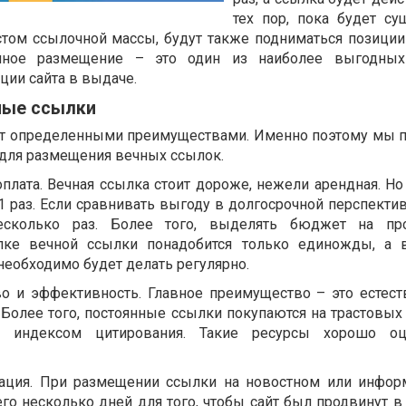
тех пор, пока будет су
остом ссылочной массы, будут также подниматься позиции
чное размещение – это один из наиболее выгодных
ции сайта в выдаче.
ные ссылки
т определенными преимуществами. Именно поэтому мы 
 для размещения вечных ссылок.
та. Вечная ссылка стоит дороже, нежели арендная. Но 
1 раз. Если сравнивать выгоду в долгосрочной перспектив
есколько раз. Более того, выделять бюджет на пр
пке вечной ссылки понадобится только единожды, а 
необходимо будет делать регулярно.
 эффективность. Главное преимущество – это естест
 Более того, постоянные ссылки покупаются на трастовых
м индексом цитирования. Такие ресурсы хорошо оц
я. При размещении ссылки на новостном или инфор
его несколько дней для того, чтобы сайт был продвинут 