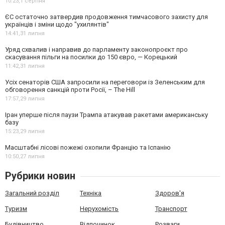
10:23,
1 серпня
ЄС остаточно затвердив продовження тимчасового захисту для
українців і зміни щодо "ухилянтів"
14:41,
31 липня
Уряд схвалив і направив до парламенту законопроєкт про
скасування пільги на посилки до 150 євро, — Корецький
11:42,
31 липня
Усіх сенаторів США запросили на переговори із Зеленським для
обговорення санкцій проти Росії, – The Hill
17:57,
29 липня
Іран уперше після паузи Трампа атакував ракетами американську
базу
15:23,
29 липня
Масштабні лісові пожежі охопили Францію та Іспанію
10:50,
27 липня
Рубрики новин
Загальний розділ
Техніка
Здоров'я
Туризм
Нерухомість
Транспорт
Будівництво
Відпочинок
Розваги