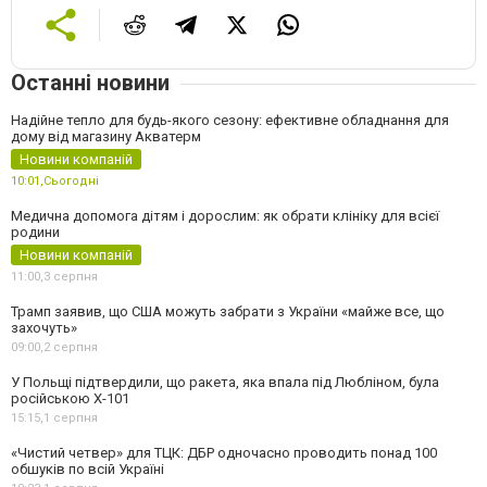
Останні новини
Надійне тепло для будь-якого сезону: ефективне обладнання для
дому від магазину Акватерм
Новини компаній
10:01,
Сьогодні
Медична допомога дітям і дорослим: як обрати клініку для всієї
родини
Новини компаній
11:00,
3 серпня
Трамп заявив, що США можуть забрати з України «майже все, що
захочуть»
09:00,
2 серпня
У Польщі підтвердили, що ракета, яка впала під Любліном, була
російською Х-101
15:15,
1 серпня
«Чистий четвер» для ТЦК: ДБР одночасно проводить понад 100
обшуків по всій Україні