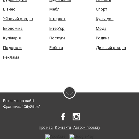
Бізнес
Меблі
Спорт
Жіночий розділ
Інтернет
Культура
Економіка
Інтер'єр
Мода
Кулінарія
Послуги
Родина
Подорожі
Робота
Дитячий розділ
Реклама
Реклама на сайті
Франшиза "CitySites"
Про нас
Контакти
Автори проєкту