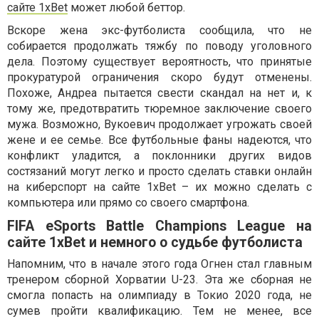
сайте 1xBet
может любой беттор.
Вскоре жена экс-футболиста сообщила, что не
собирается продолжать тяжбу по поводу уголовного
дела. Поэтому существует вероятность, что принятые
прокуратурой ограничения скоро будут отменены.
Похоже, Андреа пытается свести скандал на нет и, к
тому же, предотвратить тюремное заключение своего
мужа. Возможно, Вукоевич продолжает угрожать своей
жене и ее семье. Все футбольные фаны надеются, что
конфликт уладится, а поклонники других видов
состязаний могут легко и просто сделать ставки онлайн
на киберспорт на сайте 1xBet – их можно сделать с
компьютера или прямо со своего смартфона.
FIFA eSports Battle Champions League на
сайте 1xBet и немного о судьбе футболиста
Напомним, что в начале этого года Огнен стал главным
тренером сборной Хорватии U-23. Эта же сборная не
смогла попасть на олимпиаду в Токио 2020 года, не
сумев пройти квалификацию. Тем не менее, все