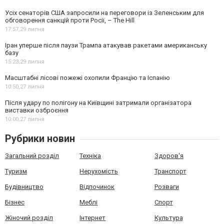
Усіх сенаторів США запросили на переговори із Зеленським для
обговорення санкцій проти Росії, – The Hill
17:57,
29 липня
Іран уперше після паузи Трампа атакував ракетами американську
базу
15:23,
29 липня
Масштабні лісові пожежі охопили Францію та Іспанію
10:50,
27 липня
Після удару по полігону на Київщині затримали організатора
виставки озброєння
10:00,
27 липня
Рубрики новин
Загальний розділ
Техніка
Здоров'я
Туризм
Нерухомість
Транспорт
Будівництво
Відпочинок
Розваги
Бізнес
Меблі
Спорт
Жіночий розділ
Інтернет
Культура