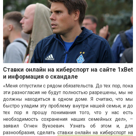
Ставки онлайн на киберспорт на сайте 1xBet
и информация о скандале
«Меня отпустили с рядом обязательств. До тех пор, пока
эти разногласия не будут полностью разрешены, мы не
должны находиться в одном доме. Я считаю, что мы
быстро уладим эту проблему внутри нашей семьи, и до
тех пор я прошу понимания того, что у нас есть
необходимость сохранения наших семейных дел», –
заявил Огнен Вукоевич. Узнать об этом и, для
разнообразия, сделать
ставки онлайн на киберспорт на