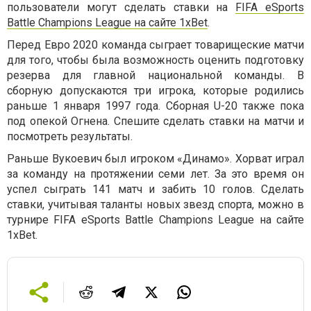
пользователи могут сделать ставки на
FIFA eSports
Battle Champions League на сайте 1xBet
.
Перед Евро 2020 команда сыграет товарищеские матчи
для того, чтобы была возможность оценить подготовку
резерва для главной национальной команды. В
сборную допускаются три игрока, которые родились
раньше 1 января 1997 года. Сборная U-20 также пока
под опекой Огнена. Спешите сделать ставки на матчи и
посмотреть результаты.
Раньше Вукоевич был игроком «Динамо». Хорват играл
за команду на протяжении семи лет. За это время он
успел сыграть 141 матч и забить 10 голов. Сделать
ставки, учитывая таланты новых звезд спорта, можно в
турнире FIFA eSports Battle Champions League на сайте
1xBet.