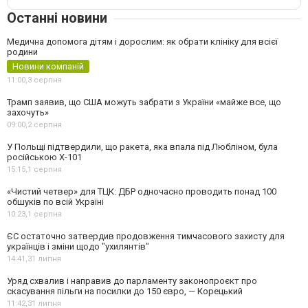
Останні новини
Медична допомога дітям і дорослим: як обрати клініку для всієї
родини
Новини компаній
11:00,
3 серпня
Трамп заявив, що США можуть забрати з України «майже все, що
захочуть»
09:00,
2 серпня
У Польщі підтвердили, що ракета, яка впала під Любліном, була
російською Х-101
15:15,
1 серпня
«Чистий четвер» для ТЦК: ДБР одночасно проводить понад 100
обшуків по всій Україні
10:23,
1 серпня
ЄС остаточно затвердив продовження тимчасового захисту для
українців і зміни щодо "ухилянтів"
14:41,
31 липня
Уряд схвалив і направив до парламенту законопроєкт про
скасування пільги на посилки до 150 євро, — Корецький
11:42,
31 липня