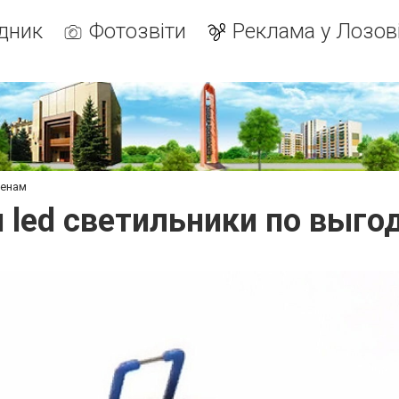
дник
Фотозвіти
Реклама у Лозов
ценам
 led светильники по выг