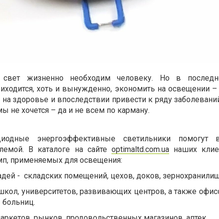
, свет жизненно необходим человеку. Но в послед
иходится, хоть и вынужденно, экономить на освещении – 
 на здоровье и впоследствии привести к ряду заболевани
ы не хочется – да и не всем по карману.
одиодные энергоэффективные светильники помогут 
блемой. В каталоге на сайте
optimaltd.com.ua
наших клие
п, применяемых для освещения:
дей -
складских помещений, цехов, доков, зернохранилищ 
школ, университетов, развивающих центров, а также офис
больниц.
маркетов, рынков, продовольственных магазинов, аптек.