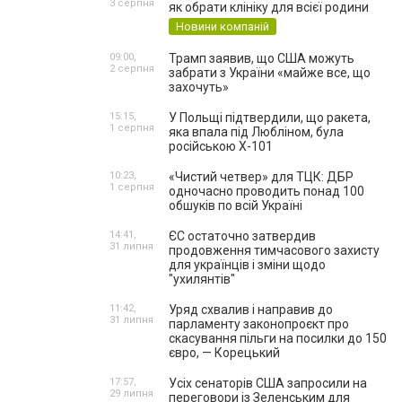
3 серпня
як обрати клініку для всієї родини
Новини компаній
09:00,
Трамп заявив, що США можуть
2 серпня
забрати з України «майже все, що
захочуть»
15:15,
У Польщі підтвердили, що ракета,
1 серпня
яка впала під Любліном, була
російською Х-101
10:23,
«Чистий четвер» для ТЦК: ДБР
1 серпня
одночасно проводить понад 100
обшуків по всій Україні
14:41,
ЄС остаточно затвердив
31 липня
продовження тимчасового захисту
для українців і зміни щодо
"ухилянтів"
11:42,
Уряд схвалив і направив до
31 липня
парламенту законопроєкт про
скасування пільги на посилки до 150
євро, — Корецький
17:57,
Усіх сенаторів США запросили на
29 липня
переговори із Зеленським для