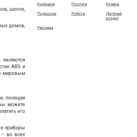
Кулінарія
Послуги
Родина
ков, шоссе,
Подорожі
Робота
Дитячий
розділ
ных домов,
Реклама
в являются
стик ABS и
ие мировым
и, посещая
 вы можете
платить его
ые приборы
 – во всех