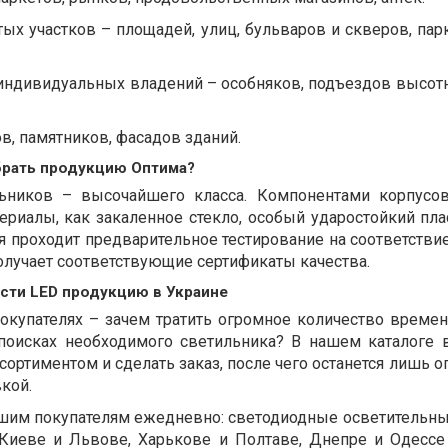
ых участков – площадей, улиц, бульваров и скверов, пар
и индивидуальных владений – особняков, подъездов высот
ов, памятников, фасадов зданий.
брать продукцию Оптима?
ьников – высочайшего класса. Компонентами корпусо
ериалы, как закаленное стекло, особый ударостойкий пла
я проходит предварительное тестирование на соответств
получает соответствующие сертификаты качества.
сти LED продукцию в Украине
окупателях – зачем тратить огромное количество времен
поисках необходимого светильника? В нашем каталоге
сортиментом и сделать заказ, после чего останется лишь о
вкой.
ашим покупателям ежедневно: светодиодные осветительн
 Киеве и Львове, Харькове и Полтаве, Днепре и Одессе