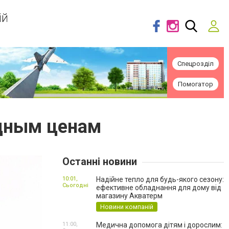
ій
Спецрозділ
Помогатор
одным ценам
Останні новини
10:01,
Надійне тепло для будь-якого сезону:
Сьогодні
ефективне обладнання для дому від
магазину Акватерм
Новини компаній
11:00,
Медична допомога дітям і дорослим: