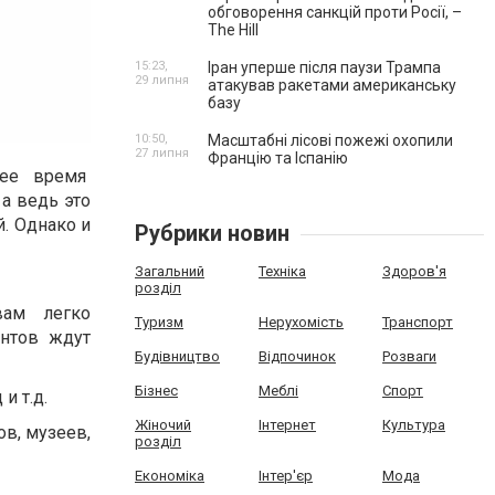
обговорення санкцій проти Росії, –
The Hill
15:23,
Іран уперше після паузи Трампа
29 липня
атакував ракетами американську
базу
10:50,
Масштабні лісові пожежі охопили
27 липня
Францію та Іспанію
нее время
а ведь это
й. Однако и
Рубрики новин
Загальний
Техніка
Здоров'я
розділ
вам легко
Туризм
Нерухомість
Транспорт
нтов ждут
Будівництво
Відпочинок
Розваги
Бізнес
Меблі
Спорт
и т.д.
Жіночий
Інтернет
Культура
ов, музеев,
розділ
Економіка
Інтер'єр
Мода