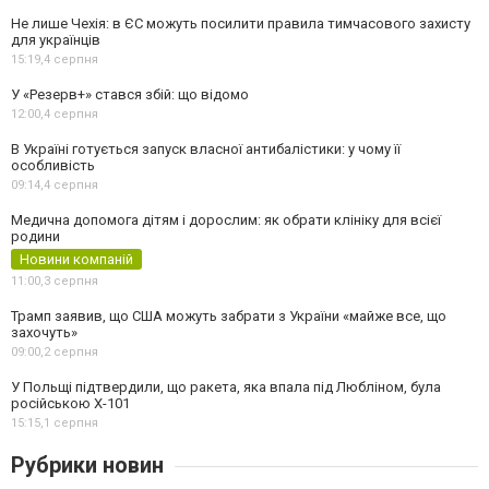
Не лише Чехія: в ЄС можуть посилити правила тимчасового захисту
для українців
15:19,
4 серпня
У «Резерв+» стався збій: що відомо
12:00,
4 серпня
В Україні готується запуск власної антибалістики: у чому її
особливість
09:14,
4 серпня
Медична допомога дітям і дорослим: як обрати клініку для всієї
родини
Новини компаній
11:00,
3 серпня
Трамп заявив, що США можуть забрати з України «майже все, що
захочуть»
09:00,
2 серпня
У Польщі підтвердили, що ракета, яка впала під Любліном, була
російською Х-101
15:15,
1 серпня
Рубрики новин