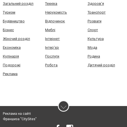
Загальний розділ
Техніка
Здоров'я
Туризм
Нерухомість
Транспорт
Будівництво
Відпочинок
Розваги
Бізнес
Меблі
Спорт
Жіночий розділ
Інтернет
Культура
Економіка
Інтер'єр
Мода
Кулінарія
Послуги
Родина
Подорожі
Робота
Дитячий розділ
Реклама
Реклама на сайті
Франшиза "CitySites"