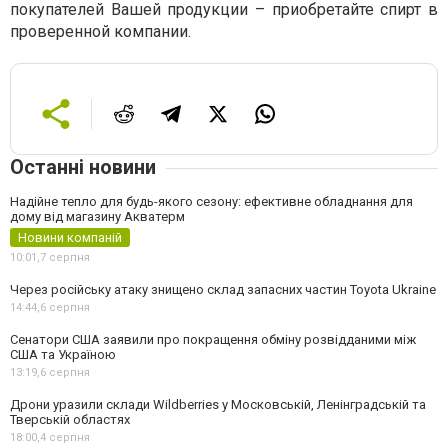
покупателей Вашей продукции – приобретайте спирт в
проверенной компании.
Останні новини
Надійне тепло для будь-якого сезону: ефективне обладнання для
дому від магазину Акватерм
Новини компаній
10:01,
7 серпня
Через російську атаку знищено склад запасних частин Toyota Ukraine
14:44,
6 серпня
Сенатори США заявили про покращення обміну розвідданими між
США та Україною
13:19,
6 серпня
Дрони уразили склади Wildberries у Московській, Ленінградській та
Тверській областях
18:00,
4 серпня