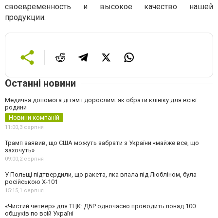
своевременность и высокое качество нашей
продукции.
Останні новини
Медична допомога дітям і дорослим: як обрати клініку для всієї
родини
Новини компаній
11:00,
3 серпня
Трамп заявив, що США можуть забрати з України «майже все, що
захочуть»
09:00,
2 серпня
У Польщі підтвердили, що ракета, яка впала під Любліном, була
російською Х-101
15:15,
1 серпня
«Чистий четвер» для ТЦК: ДБР одночасно проводить понад 100
обшуків по всій Україні