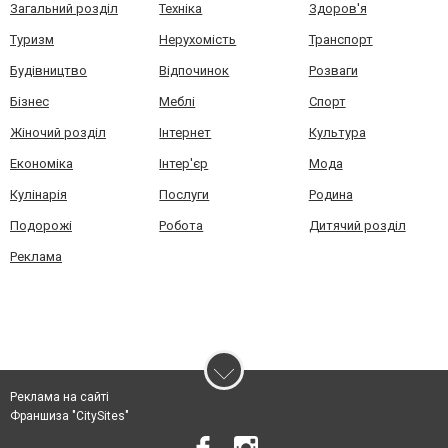
Загальний розділ
Техніка
Здоров'я
Туризм
Нерухомість
Транспорт
Будівництво
Відпочинок
Розваги
Бізнес
Меблі
Спорт
Жіночий розділ
Інтернет
Культура
Економіка
Інтер'єр
Мода
Кулінарія
Послуги
Родина
Подорожі
Робота
Дитячий розділ
Реклама
Реклама на сайті
Франшиза "CitySites"