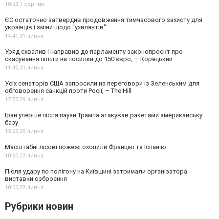
10:23,
1 серпня
ЄС остаточно затвердив продовження тимчасового захисту для
українців і зміни щодо "ухилянтів"
14:41,
31 липня
Уряд схвалив і направив до парламенту законопроєкт про
скасування пільги на посилки до 150 євро, — Корецький
11:42,
31 липня
Усіх сенаторів США запросили на переговори із Зеленським для
обговорення санкцій проти Росії, – The Hill
17:57,
29 липня
Іран уперше після паузи Трампа атакував ракетами американську
базу
15:23,
29 липня
Масштабні лісові пожежі охопили Францію та Іспанію
10:50,
27 липня
Після удару по полігону на Київщині затримали організатора
виставки озброєння
10:00,
27 липня
Рубрики новин