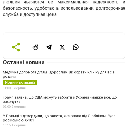
люльки являются ее максимальная надежность и
безопасность, удобство в использовании, долгосрочная
служба и доступная цена.
Останні новини
Медична допомога дітям і дорослим: як обрати клініку для всієї
родини
Новини компаній
11:00,
3 серпня
Трамп заявив, що США можуть забрати з України «майже все, що
захочуть»
09:00,
2 серпня
У Польщі підтвердили, що ракета, яка впала під Любліном, була
російською Х-101
15:15,
1 серпня