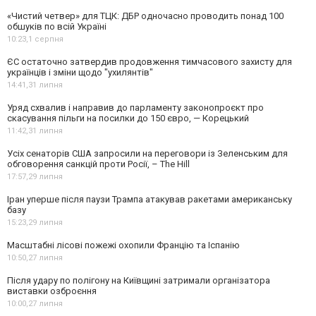
«Чистий четвер» для ТЦК: ДБР одночасно проводить понад 100
обшуків по всій Україні
10:23,
1 серпня
ЄС остаточно затвердив продовження тимчасового захисту для
українців і зміни щодо "ухилянтів"
14:41,
31 липня
Уряд схвалив і направив до парламенту законопроєкт про
скасування пільги на посилки до 150 євро, — Корецький
11:42,
31 липня
Усіх сенаторів США запросили на переговори із Зеленським для
обговорення санкцій проти Росії, – The Hill
17:57,
29 липня
Іран уперше після паузи Трампа атакував ракетами американську
базу
15:23,
29 липня
Масштабні лісові пожежі охопили Францію та Іспанію
10:50,
27 липня
Після удару по полігону на Київщині затримали організатора
виставки озброєння
10:00,
27 липня