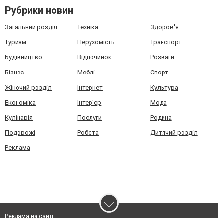
Рубрики новин
Загальний розділ
Техніка
Здоров'я
Туризм
Нерухомість
Транспорт
Будівництво
Відпочинок
Розваги
Бізнес
Меблі
Спорт
Жіночий розділ
Інтернет
Культура
Економіка
Інтер'єр
Мода
Кулінарія
Послуги
Родина
Подорожі
Робота
Дитячий розділ
Реклама
Реклама на сайті