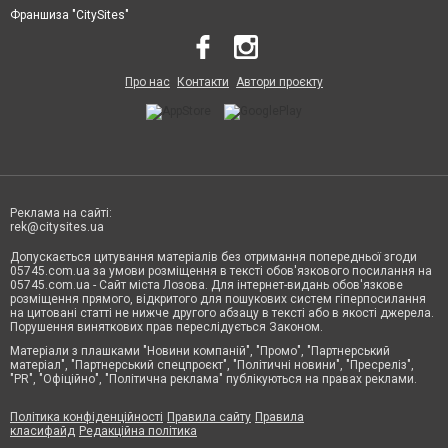
Франшиза "CitySites"
Про нас
Контакти
Автори проєкту
Реклама на сайті:
rek@citysites.ua
Допускається цитування матеріалів без отримання попередньої згоди
05745.com.ua за умови розміщення в тексті обов'язкового посилання на
05745.com.ua - Сайт міста Лозова. Для інтернет-видань обов'язкове
розміщення прямого, відкритого для пошукових систем гіперпосилання
на цитовані статті не нижче другого абзацу в тексті або в якості джерела.
Порушення виняткових прав переслідується Законом.
Матеріали з плашками "Новини компаній", "Промо", "Партнерський
матеріал", "Партнерський спецпроєкт", "Політичні новини", "Пресреліз",
"PR", "Офіційно", "Політична реклама" публікуються на правах реклами.
Політика конфіденційності
Правила сайту
Правила
класифайд
Редакційна політика