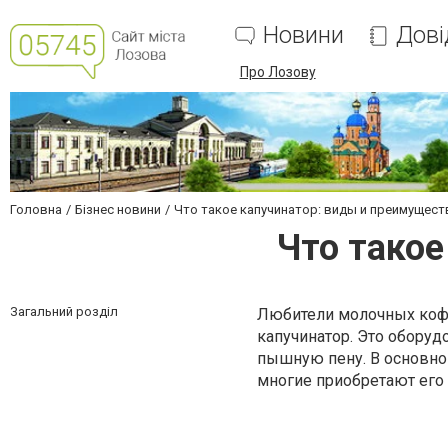
Новини
Дові
Про Лозову
Головна
Бізнес новини
Что такое капучинатор: виды и преимущест
Что такое
Загальний розділ
Любители молочных кофе
капучинатор. Это оборуд
пышную пену. В основном
многие приобретают его 