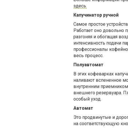
здесь.
Капучинатор ручной
Самое простое устройств
Работает оно довольно п
разгоняя и обогащая во
интенсивность подачи п
профессионалы кофейног
весь процесс.
Полуавтомат
В этих кофеварках капучи
наливают вспененное мол
внутренним приемником м
внешнего резервуара. Пл
особый уход.
Автомат
Это продвинутые и дорог
на соответствующую кно