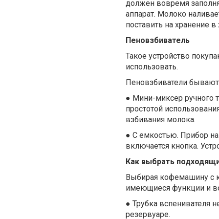
должен вовремя заполня
аппарат. Молоко наливае
поставить на хранение в
Пеновзбиватель
Такое устройство покупа
использовать.
Пеновзбиватели бывают 
●
Мини-миксер ручного т
простотой использовани
взбивания молока.
●
С емкостью. Прибор н
включается кнопка. Устр
Как выбрать подходящи
Выбирая кофемашину с ка
имеющиеся функции и во
●
Трубка вспенивателя н
резервуаре.