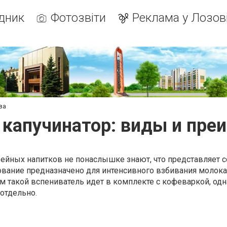
дник
Фотозвіти
Реклама у Лозов
ва
 капучинатор: виды и пр
йных напитков не понаслышке знают, что представляет с
ование предназначено для интенсивного взбивания молока
 такой вспениватель идет в комплекте с кофеваркой, од
отдельно.