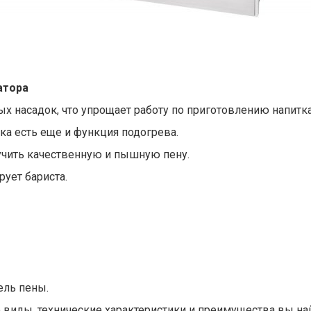
атора
х насадок, что упрощает работу по приготовлению напитка
а есть еще и функция подогрева.
учить качественную и пышную пену.
рует бариста.
ель пены.
виды, технические характеристики и преимущества вы на