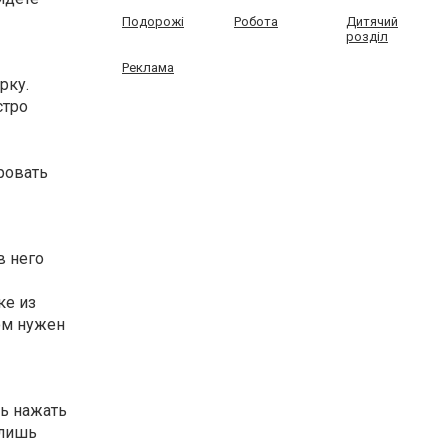
Подорожі
Робота
Дитячий
розділ
Реклама
рку.
стро
ровать
в него
ке из
ом нужен
шь нажать
 лишь