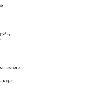
че
рубку,
е
см, немного
сть при
.