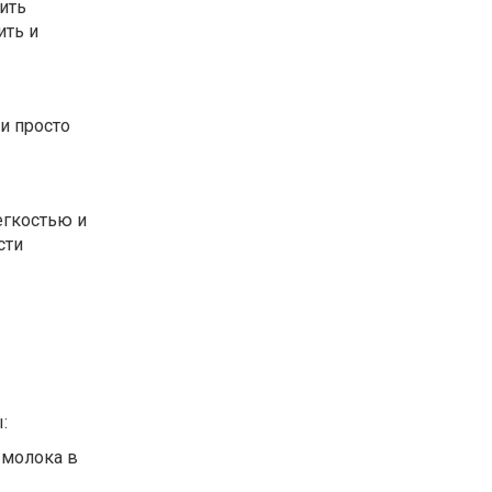
ить
ить и
и просто
егкостью и
сти
:
 молока в