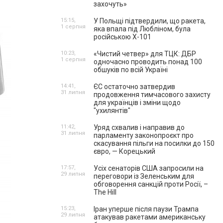
захочуть»
15:15,
У Польщі підтвердили, що ракета,
1 серпня
яка впала під Любліном, була
російською Х-101
10:23,
«Чистий четвер» для ТЦК: ДБР
1 серпня
одночасно проводить понад 100
обшуків по всій Україні
14:41,
ЄС остаточно затвердив
31 липня
продовження тимчасового захисту
для українців і зміни щодо
"ухилянтів"
11:42,
Уряд схвалив і направив до
31 липня
парламенту законопроєкт про
скасування пільги на посилки до 150
євро, — Корецький
17:57,
Усіх сенаторів США запросили на
29 липня
переговори із Зеленським для
обговорення санкцій проти Росії, –
The Hill
15:23,
Іран уперше після паузи Трампа
29 липня
атакував ракетами американську