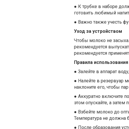
●
К трубке в наборе дол
готовить любимый напит
●
Важно также учесть фу
Уход за устройством
Чтобы молоко не засыхал
рекомендуется выпускать 
рекомендуется применят
Правила использования
●
Залейте в аппарат воду
●
Налейте в резервуар мо
наклоните его, чтобы пар
●
Аккуратно включите по
этом опускайте, а затем
●
Взбейте молоко до опти
Температура не должна 
●
После образования уст