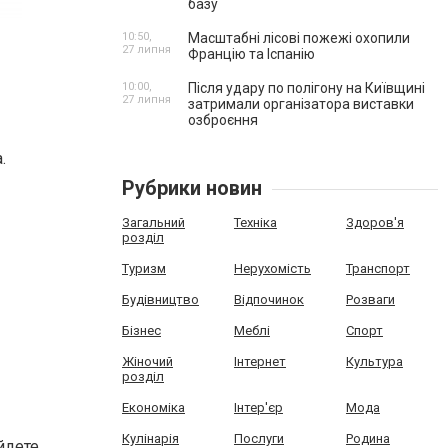
базу
10:50,
Масштабні лісові пожежі охопили
27 липня
Францію та Іспанію
10:00,
Після удару по полігону на Київщині
27 липня
затримали організатора виставки
озброєння
.
Рубрики новин
Загальний
Техніка
Здоров'я
розділ
Туризм
Нерухомість
Транспорт
Будівництво
Відпочинок
Розваги
Бізнес
Меблі
Спорт
Жіночий
Інтернет
Культура
розділ
Економіка
Інтер'єр
Мода
Кулінарія
Послуги
Родина
йдете