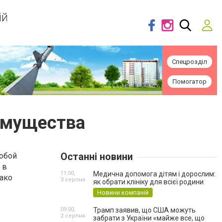
ій
Спецрозділ
Помогатор
еимущества
Останні новини
обой
 в
11:00,
Медична допомога дітям і дорослим:
нако
3 серпня
як обрати клініку для всієї родини
Новини компаній
09:00,
Трамп заявив, що США можуть
2 серпня
забрати з України «майже все, що