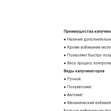
Преимущества капучин
●
Наличие дополнительны
●
Кроме взбивания молок
●
Позволяет быстро пол
●
Весь процесс контроли
Виды капучинаторов
●
Ручной.
●
Полуавтомат.
●
Автомат.
●
Механический взбиват
Больше информации про 