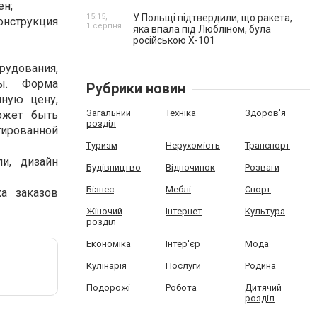
ен;
15:15,
У Польщі підтвердили, що ракета,
конструкция
1 серпня
яка впала під Любліном, була
російською Х-101
орудования,
ы. Форма
Рубрики новин
ную цену,
Загальний
Техніка
Здоров'я
ожет быть
розділ
нтированной
Туризм
Нерухомість
Транспорт
и, дизайн
Будівництво
Відпочинок
Розваги
Бізнес
Меблі
Спорт
ка заказов
Жіночий
Інтернет
Культура
розділ
Економіка
Інтер'єр
Мода
Кулінарія
Послуги
Родина
Подорожі
Робота
Дитячий
розділ