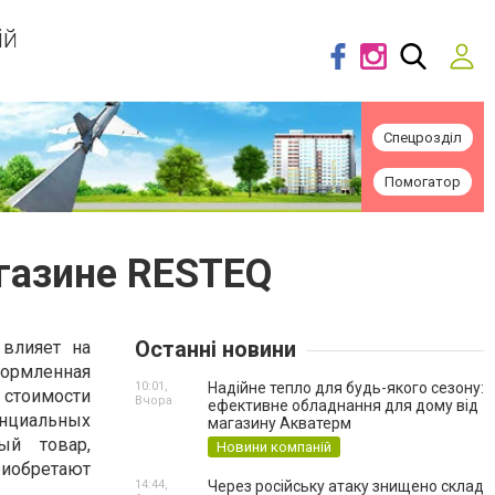
ій
Спецрозділ
Помогатор
газине RESTEQ
Останні новини
влияет на
ормленная
10:01,
Надійне тепло для будь-якого сезону:
 стоимости
Вчора
ефективне обладнання для дому від
нциальных
магазину Акватерм
ый товар,
Новини компаній
риобретают
14:44,
Через російську атаку знищено склад