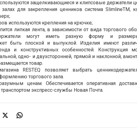
 используются защелкивающиеся и клипсовые держатели ц
х залах для закрепления ценников система
SlimlineTM
, 
ерх;
ров используются крепления на крючке;
пится липкая лента, в зависимости от вида торгового об
держатели могут иметь разную форму и размер
жет быть плоской и выпуклой. Изделия имеют различ
ренда и конструктивных особенностей. Конструкция м
альной, одно- и двухсторонней, прямой и наклонной, вмо
размещается товар.
-магазина
RESTEQ
позволяет выбрать ценникодержател
оформлению торгового зала.
разумным ценам. Обеспечивается оперативная достав
 транспортом экспресс-службы Новая Почта.