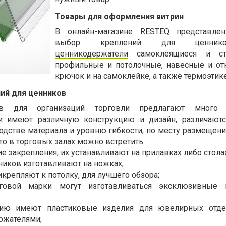
Товары для оформления витрин
В онлайн-магазине
RESTEQ
представле
выбор креплений для ценник
ценникодержатели
самоклеящиеся и ст
профильные и потолочные, навесные и от
крючок и на самоклейке, а также термоэтике
ий для ценников
ов для организаций торговли предлагают много 
и имеют различную конструкцию и дизайн, различают
одстве материала и уровню гибкости, по месту размещени
то в торговых залах можно встретить:
ие закрепления, их устанавливают на прилавках либо стола
ников изготавливают на ножках;
крепляют к потолку, для лучшего обзора;
говой марки могут изготавливаться эксклюзивные 
цию имеют пластиковые изделия для ювелирных отде
ржателями;