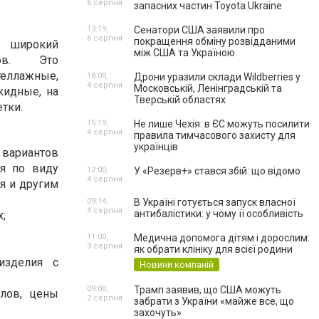
6 серпня
запасних частин Toyota Ukraine
13:19,
Сенатори США заявили про
6 серпня
покращення обміну розвідданими
н широкий
між США та Україною
ов. Это
еллажные,
18:00,
Дрони уразили склади Wildberries у
4 серпня
Московській, Ленінградській та
кидные, на
Тверській областях
тки.
15:19,
Не лише Чехія: в ЄС можуть посилити
4 серпня
правила тимчасового захисту для
українців
вариантов
ся по виду
12:00,
У «Резерв+» стався збій: що відомо
4 серпня
я и другим
09:14,
В Україні готується запуск власної
4 серпня
антибалістики: у чому її особливість
х;
11:00,
Медична допомога дітям і дорослим:
3 серпня
як обрати клініку для всієї родини
изделия с
Новини компаній
09:00,
Трамп заявив, що США можуть
лов, цены
2 серпня
забрати з України «майже все, що
захочуть»