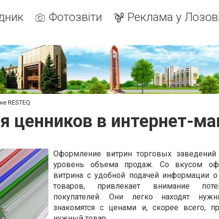
дник
Фотозвіти
Реклама у Лозов
ине RESTEQ
я ценников в интернет-ма
Оформление витрин торговых заведений 
уровень объема продаж. Со вкусом оф
витрина с удобной подачей информации о
товаров, привлекает внимание поте
покупателей. Они легко находят нужн
знакомятся с ценами и, скорее всего, п
нужный товар.