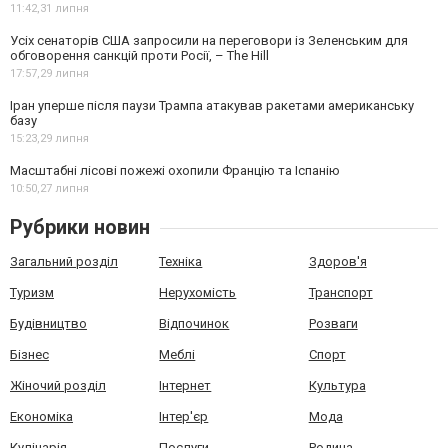
11:42,
31 липня
Усіх сенаторів США запросили на переговори із Зеленським для
обговорення санкцій проти Росії, – The Hill
17:57,
29 липня
Іран уперше після паузи Трампа атакував ракетами американську
базу
15:23,
29 липня
Масштабні лісові пожежі охопили Францію та Іспанію
10:50,
27 липня
Рубрики новин
Загальний розділ
Техніка
Здоров'я
Туризм
Нерухомість
Транспорт
Будівництво
Відпочинок
Розваги
Бізнес
Меблі
Спорт
Жіночий розділ
Інтернет
Культура
Економіка
Інтер'єр
Мода
Кулінарія
Послуги
Родина