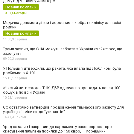
дому від магазину Акватерм
Новини компаній
10:01,
Сьогодні
Медична допомога дітям і дорослим: як обрати клініку для всієї
родини
Новини компаній
11:00,
3 серпня
Трамп заявив, що США можуть забрати з України «майже все, що
захочуть»
09:00,
2 серпня
У Польщі підтвердили, що ракета, яка впала під Любліном, була
російською Х-101
15:15,
1 серпня
«Чистий четвер» для ТЦК: ДБР одночасно проводить понад 100
обшуків по всій Україні
10:23,
1 серпня
ЄС остаточно затвердив продовження тимчасового захисту для
українців і зміни щодо "ухилянтів"
14:41,
31 липня
Уряд схвалив і направив до парламенту законопроєкт про
скасування пільги на посилки до 150 євро, — Корецький