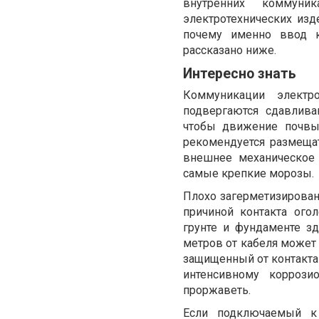
внутренних коммуни
электротехнических изд
почему именно ввод к
рассказано ниже.
Интересно знать
Коммуникации электр
подвергаются сдавлив
чтобы движение почвы 
рекомендуется размещат
внешнее механическое 
самые крепкие морозы.
Плохо загерметизирова
причиной контакта ого
грунте и фундаменте з
метров от кабеля может
защищенный от контакта
интенсивному корроз
проржаветь.
Если подключаемый к 