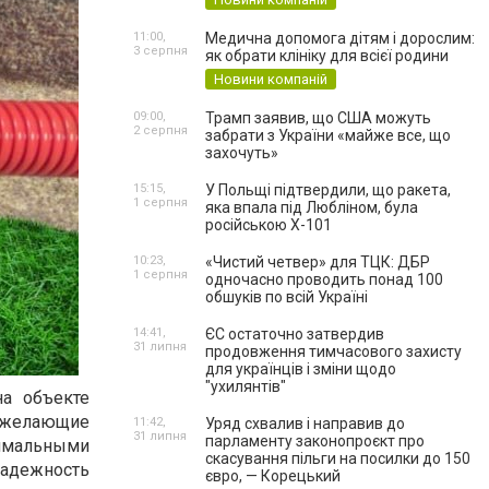
11:00,
Медична допомога дітям і дорослим:
3 серпня
як обрати клініку для всієї родини
Новини компаній
09:00,
Трамп заявив, що США можуть
2 серпня
забрати з України «майже все, що
захочуть»
15:15,
У Польщі підтвердили, що ракета,
1 серпня
яка впала під Любліном, була
російською Х-101
10:23,
«Чистий четвер» для ТЦК: ДБР
1 серпня
одночасно проводить понад 100
обшуків по всій Україні
14:41,
ЄС остаточно затвердив
31 липня
продовження тимчасового захисту
для українців і зміни щодо
"ухилянтів"
а объекте
, желающие
11:42,
Уряд схвалив і направив до
31 липня
парламенту законопроєкт про
имальными
скасування пільги на посилки до 150
дежность
євро, — Корецький