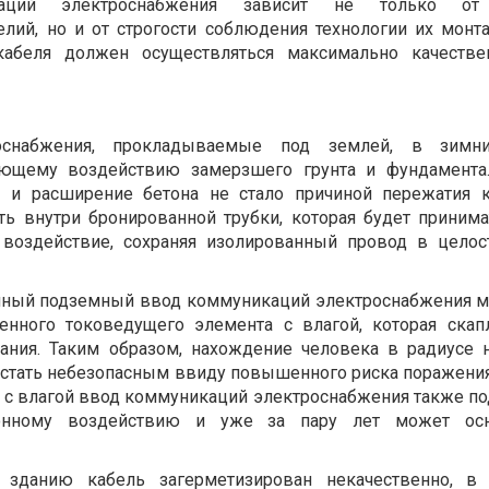
каций электроснабжения зависит не только от 
елий, но и от строгости соблюдения технологии их монта
абеля должен осуществляться максимально качествен
оснабжения, прокладываемые под землей, в зимн
ающему воздействию замерзшего грунта и фундамента.
и расширение бетона не стало причиной пережатия к
ь внутри бронированной трубки, которая будет принима
воздействие, сохраняя изолированный провод в цело
нный подземный ввод коммуникаций электроснабжения м
ленного токоведущего элемента с влагой, которая скап
дания. Таким образом, нахождение человека в радиусе 
 стать небезопасным ввиду повышенного риска поражения
 с влагой ввод коммуникаций электроснабжения также по
ионному воздействию и уже за пару лет может осн
зданию кабель загерметизирован некачественно, в 