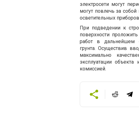
электросети могут пери
могут повлечь за собой
осветительных приборов
При подведении к стр
поверхности проложить
работ в дальнейшем 
грунта. Осуществив вв
максимально качестве
эксплуатации объекта
комиссией.