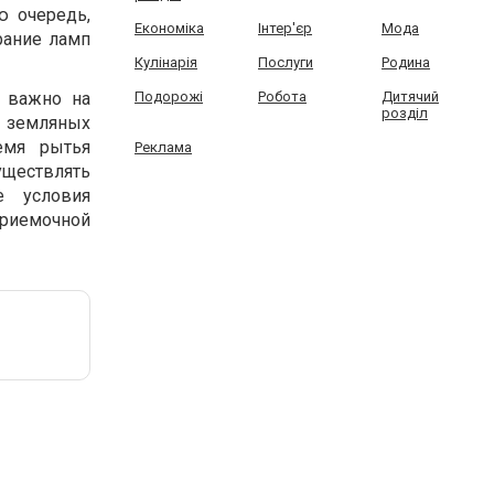
ю очередь,
Економіка
Інтер'єр
Мода
рание ламп
Кулінарія
Послуги
Родина
 важно на
Подорожі
Робота
Дитячий
розділ
я земляных
емя рытья
Реклама
уществлять
е условия
риемочной