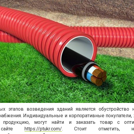
х этапов возведения зданий является обустройство н
набжения. Индивидуальные и корпоративные покупатели
ю продукцию, могут найти и заказать товар с опт
 сайте
https://ptukr.com/
. Стоит отметить, на