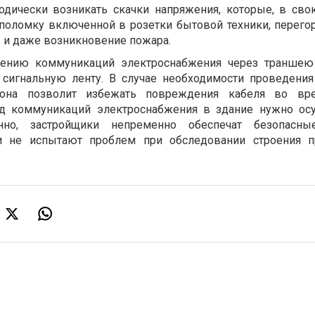
одически возникать скачки напряжения, которые, в сво
 поломку включенной в розетки бытовой техники, перего
 и даже возникновение пожара.
оению коммуникаций электроснабжения через траншею
 сигнальную ленту. В случае необходимости проведени
она позволит избежать повреждения кабеля во вр
од коммуникаций электроснабжения в здание нужно ос
нно, застройщики непременно обеспечат безопасны
 и не испытают проблем при обследовании строения п