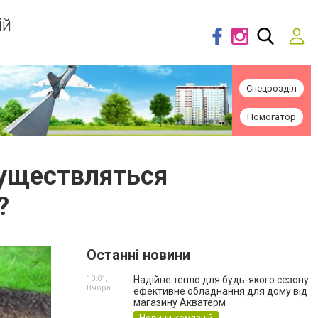
ій
Спецрозділ
Помогатор
существляться
?
Останні новини
10:01,
Надійне тепло для будь-якого сезону:
Вчора
ефективне обладнання для дому від
магазину Акватерм
Новини компаній