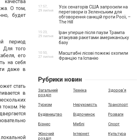
качества
17:57,
Усіх сенаторів США запросили на
жа. О том,
29 липня
переговори із Зеленським для
но, будет
обговорення санкцій проти Росії, –
The Hill
15:23,
Іран уперше після паузи Трампа
29 липня
атакував ракетами американську
ий период
базу
 Для того
10:50,
Масштабні лісові пожежі охопили
абеля, его
27 липня
Францію та Іспанію
ть на себя
сти даже в
Рубрики новин
ожет стать
Загальний
Техніка
Здоров'я
ливается в
розділ
нескольких
Туризм
Нерухомість
Транспорт
 током. Не
двергается
Будівництво
Відпочинок
Розваги
овательно
Бізнес
Меблі
Спорт
Жіночий
Інтернет
Культура
локальной
розділ