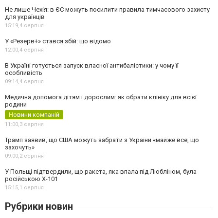
Не лише Чехія: в ЄС можуть посилити правила тимчасового захисту
для українців
15:19,
4 серпня
У «Резерв+» стався збій: що відомо
12:00,
4 серпня
В Україні готується запуск власної антибалістики: у чому її
особливість
09:14,
4 серпня
Медична допомога дітям і дорослим: як обрати клініку для всієї
родини
Новини компаній
11:00,
3 серпня
Трамп заявив, що США можуть забрати з України «майже все, що
захочуть»
09:00,
2 серпня
У Польщі підтвердили, що ракета, яка впала під Любліном, була
російською Х-101
15:15,
1 серпня
Рубрики новин