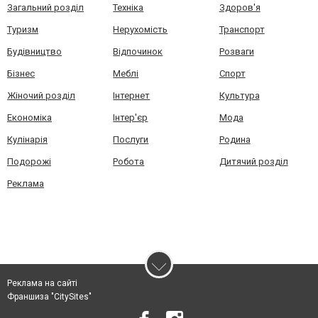
Загальний розділ
Техніка
Здоров'я
Туризм
Нерухомість
Транспорт
Будівництво
Відпочинок
Розваги
Бізнес
Меблі
Спорт
Жіночий розділ
Інтернет
Культура
Економіка
Інтер'єр
Мода
Кулінарія
Послуги
Родина
Подорожі
Робота
Дитячий розділ
Реклама
Реклама на сайті
Франшиза "CitySites"