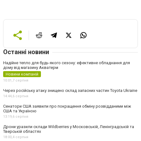
Останні новини
Надійне тепло для будь-якого сезону: ефективне обладнання для
дому від магазину Акватерм
Новини компаній
10:01,
7 серпня
Через російську атаку знищено склад запасних частин Toyota Ukraine
14:44,
6 серпня
Сенатори США заявили про покращення обміну розвідданими між
США та Україною
13:19,
6 серпня
Дрони уразили склади Wildberries у Московській, Ленінградській та
Тверській областях
18:00,
4 серпня