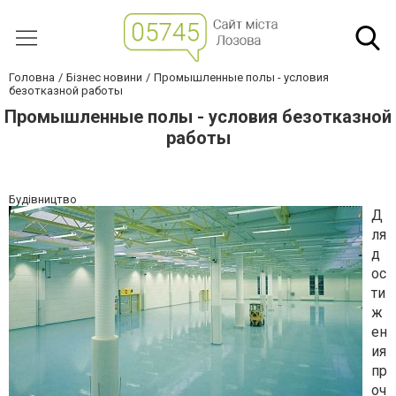
Головна
Бізнес новини
Промышленные полы - условия
безотказной работы
Промышленные полы - условия безотказной
работы
Будівництво
Д
ля
д
ос
ти
ж
ен
ия
пр
оч