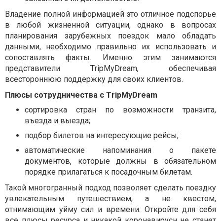
Владение полной информацией это отличное подспорье
в любой жизненной ситуации, однако в вопросах
планирования зарубежных поездок мало обладать
данными, необходимо правильно их использовать и
сопоставлять факты. Именно этим занимаются
представители
T
rip
M
y
D
ream, обеспечивая
всестороннюю поддержку для своих клиентов.
Плюсы сотрудничества с
T
rip
M
y
D
ream
сортировка стран по возможности транзита,
въезда и выезда;
подбор билетов на интересующие рейсы;
автоматические напоминания о пакете
документов, которые должны в обязательном
порядке прилагаться к посадочным билетам.
Такой многогранный подход позволяет сделать поездку
увлекательным путешествием, а не квестом,
отнимающим уйму сил и времени. Откройте для себя
все плюсы ресурса и никакой коронавирусн не станет