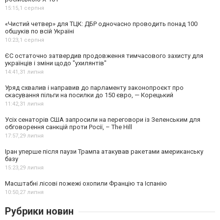
15:15,
1 серпня
«Чистий четвер» для ТЦК: ДБР одночасно проводить понад 100
обшуків по всій Україні
10:23,
1 серпня
ЄС остаточно затвердив продовження тимчасового захисту для
українців і зміни щодо "ухилянтів"
14:41,
31 липня
Уряд схвалив і направив до парламенту законопроєкт про
скасування пільги на посилки до 150 євро, — Корецький
11:42,
31 липня
Усіх сенаторів США запросили на переговори із Зеленським для
обговорення санкцій проти Росії, – The Hill
17:57,
29 липня
Іран уперше після паузи Трампа атакував ракетами американську
базу
15:23,
29 липня
Масштабні лісові пожежі охопили Францію та Іспанію
10:50,
27 липня
Рубрики новин