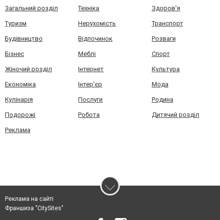
Загальний розділ
Техніка
Здоров'я
Туризм
Нерухомість
Транспорт
Будівництво
Відпочинок
Розваги
Бізнес
Меблі
Спорт
Жіночий розділ
Інтернет
Культура
Економіка
Інтер'єр
Мода
Кулінарія
Послуги
Родина
Подорожі
Робота
Дитячий розділ
Реклама
Реклама на сайті
Франшиза "CitySites"