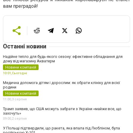
вам преградой!
Останні новини
Надійне тепло для будь-якого сезону: ефективне обладнання для
дому від магазину Акватерм
Новини компаній
10:01,
Сьогодні
Медична допомога дітям і дорослим: як обрати клініку для всієї
родини
Новини компаній
11:00,
3 серпня
Трамп заявив, що США можуть забрати з України «майже все, що
захочуть»
09:00,
2 серпня
У Польщі підтвердили, що ракета, яка впала під Любліном, була
російською Х-101