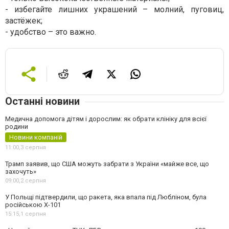
- избегайте лишних украшений – молний, пуговиц,
застёжек;
- удобство – это важно.
Останні новини
Медична допомога дітям і дорослим: як обрати клініку для всієї
родини
Новини компаній
11:00,
3 серпня
Трамп заявив, що США можуть забрати з України «майже все, що
захочуть»
09:00,
2 серпня
У Польщі підтвердили, що ракета, яка впала під Любліном, була
російською Х-101
15:15,
1 серпня