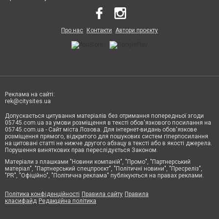
Про нас
Контакти
Автори проєкту
Реклама на сайті:
rek@citysites.ua
Допускається цитування матеріалів без отримання попередньої згоди
05745.com.ua за умови розміщення в тексті обов'язкового посилання на
05745.com.ua - Сайт міста Лозова. Для інтернет-видань обов'язкове
розміщення прямого, відкритого для пошукових систем гіперпосилання
на цитовані статті не нижче другого абзацу в тексті або в якості джерела.
Порушення виняткових прав переслідується Законом.
Матеріали з плашками "Новини компаній", "Промо", "Партнерський
матеріал", "Партнерський спецпроєкт", "Політичні новини", "Пресреліз",
"PR", "Офіційно", "Політична реклама" публікуються на правах реклами.
Політика конфіденційності
Правила сайту
Правила
класифайд
Редакційна політика