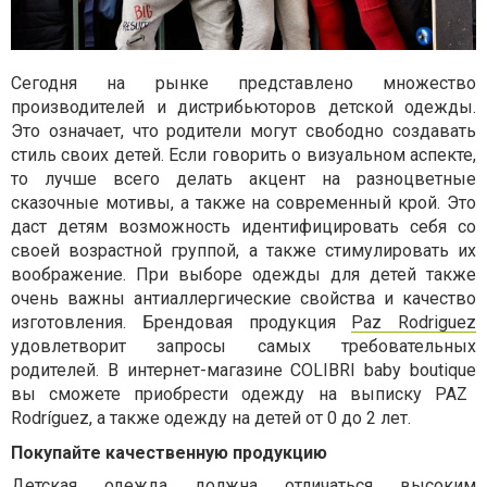
Сегодня на рынке представлено множество
производителей и дистрибьюторов детской одежды.
Это означает, что родители могут свободно создавать
стиль своих детей. Если говорить о визуальном аспекте,
то лучше всего делать акцент на разноцветные
сказочные мотивы, а также на современный крой. Это
даст детям возможность идентифицировать себя со
своей возрастной группой, а также стимулировать их
воображение. При выборе одежды для детей также
очень важны антиаллергические свойства и качество
изготовления. Брендовая продукция
Paz Rodriguez
удовлетворит запросы самых требовательных
родителей. В интернет-магазине
COLIBRI
baby
boutique
вы сможете приобрести одежду на выписку
PAZ
Rodríguez, а также одежду на детей от 0 до 2 лет.
Покупайте качественную продукцию
Детская одежда должна отличаться высоким