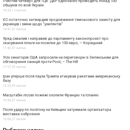
«Чистий четвер» для ТЦК: ДБР одночасно проводить понад 100
обшуків по всій Україні
10:23,
1 серпня
ЄС остаточно затвердив продовження тимчасового захисту для
українців і зміни щодо "ухилянтів"
14:41,
31 липня
Уряд схвалив і направив до парламенту законопроєкт про
скасування пільги на посилки до 150 євро, — Корецький
11:42,
31 липня
Усіх сенаторів США запросили на переговори із Зеленським для
обговорення санкцій проти Росії, – The Hill
17:57,
29 липня
Іран уперше після паузи Трампа атакував ракетами американську
базу
15:23,
29 липня
Масштабні лісові пожежі охопили Францію та Іспанію
10:50,
27 липня
Після удару по полігону на Київщині затримали організатора
виставки озброєння
10:00,
27 липня