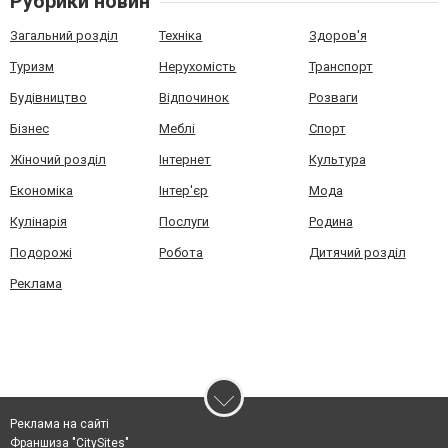
Рубрики новин
Загальний розділ
Техніка
Здоров'я
Туризм
Нерухомість
Транспорт
Будівництво
Відпочинок
Розваги
Бізнес
Меблі
Спорт
Жіночий розділ
Інтернет
Культура
Економіка
Інтер'єр
Мода
Кулінарія
Послуги
Родина
Подорожі
Робота
Дитячий розділ
Реклама
Реклама на сайті
Франшиза "CitySites"