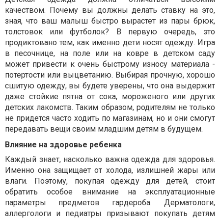
качеством. Почему вы должны делать ставку на это,
зная, что ваш малыш быстро вырастет из пары брюк,
толстовок или футболок? В первую очередь, это
продиктовано тем, как именно дети носят одежду. Игра
в песочнице, на поле или на ковре в детском саду
может привести к очень быстрому износу материала -
потертости или выцветанию. Выбирая прочную, хорошо
сшитую одежду, вы будете уверены, что она выдержит
даже стойкие пятна от сока, мороженого или других
детских лакомств. Таким образом, родителям не только
не придется часто ходить по магазинам, но и они смогут
передавать вещи своим младшим детям в будущем.
Влияние на здоровье ребенка
Каждый знает, насколько важна одежда для здоровья.
Именно она защищает от холода, излишней жары или
влаги. Поэтому, покупая одежду для детей, стоит
обратить особое внимание на эксплуатационные
параметры предметов гардероба. Дерматологи,
аллергологи и педиатры призывают покупать детям