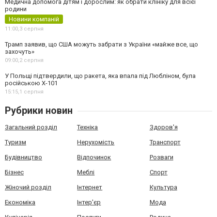
Медична допомога дітям і дорослим: як обрати клініку для всієї
родини
Новини компаній
11:00,
3 серпня
Трамп заявив, що США можуть забрати з України «майже все, що
захочуть»
09:00,
2 серпня
У Польщі підтвердили, що ракета, яка впала під Любліном, була
російською Х-101
15:15,
1 серпня
Рубрики новин
Загальний розділ
Техніка
Здоров'я
Туризм
Нерухомість
Транспорт
Будівництво
Відпочинок
Розваги
Бізнес
Меблі
Спорт
Жіночий розділ
Інтернет
Культура
Економіка
Інтер'єр
Мода