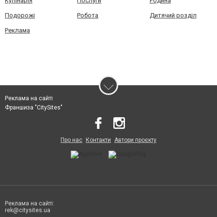
Кулінарія
Послуги
Родина
Подорожі
Робота
Дитячий розділ
Реклама
Реклама на сайті
Франшиза "CitySites"
Про нас
Контакти
Автори проєкту
Реклама на сайті:
rek@citysites.ua