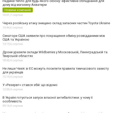
Надійне тепло для будь-якого сезону: ефективне обладнання для
дому від магазину Акватерм
Новини компаній
10:01,
7 серпня
Через російську атаку знищено склад запасних частин Toyota Ukraine
14:44,
6 серпня
Сенатори США заявили про покращення обміну розвідданими між
США та Україною
13:19,
6 серпня
Дрони уразили склади Wildberries у Московській, Ленінградській та
Тверській областях
18:00,
4 серпня
Не лише Чехія: в ЄС можуть посилити правила тимчасового захисту
для українців
15:19,
4 серпня
У «Резерв+» стався збій: що відомо
12:00,
4 серпня
В Україні готується запуск власної антибалістики: у чому її
особливість
09:14,
4 серпня