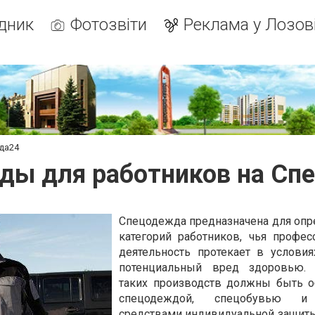
дник
Фотозвіти
Реклама у Лозов
да24
ды для работников на Сп
Спецодежда предназначена для оп
категорий работников, чья профес
деятельность протекает в условия
потенциальный вред здоровью. 
таких производств должны быть 
спецодеждой, спецобувью и
средствами индивидуальной защиты