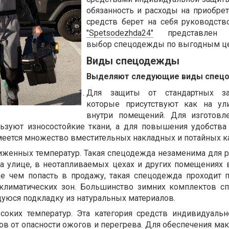
обязанность и расходы на приобрет
средств берет на себя руководство
"Spetsodezhda24"
представлен 
выбор спецодежды по выгодным ц
Виды спецодежды
Выделяют следующие виды спец
Для защиты от стандартных заг
которые присутствуют как на ул
внутри помещений. Для изготовл
ьзуют износостойкие ткани, а для повышения удобств
меется множество вместительных накладных и потайных к
иженных температур. Такая спецодежда незаменима для р
на улице, в неотапливаемых цехах и других помещениях 
е чем попасть в продажу, такая спецодежда проходит 
 климатических зон. Большинство зимних комплектов 
уюся подкладку из натуральных материалов.
оких температур. Эта категория средств индивидуаль
ов от опасности ожогов и перегрева. Для обеспечения ма