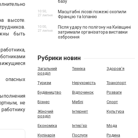
базу
лнительно
10:50,
Масштабні лісові пожежі охопили
27 липня
Францію та Іспанію
а высоте.
трудников.
10:00,
Після удару по полігону на Київщині
27 липня
затримали організатора виставки
лжны быть
озброєння
работника,
аботниками
Рубрики новин
вижущиеся
Загальний
Техніка
Здоров'я
розділ
 опасных
Туризм
Нерухомість
Транспорт
Будівництво
Відпочинок
Розваги
ыполнения
Бізнес
Меблі
Спорт
ортным, не
 работнику
Жіночий
Інтернет
Культура
розділ
Економіка
Інтер'єр
Мода
Кулінарія
Послуги
Родина