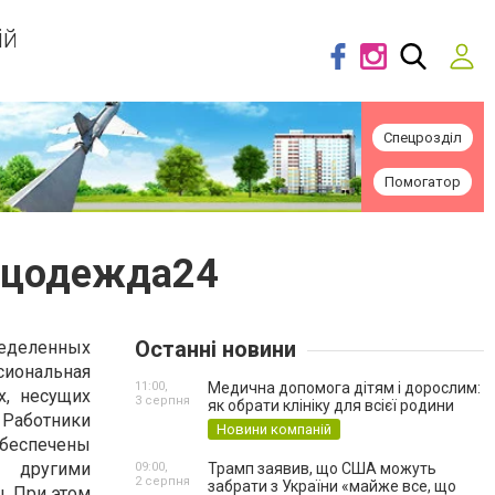
ій
Спецрозділ
Помогатор
ецодежда24
Останні новини
ределенных
сиональная
11:00,
Медична допомога дітям і дорослим:
х, несущих
3 серпня
як обрати клініку для всієї родини
Работники
Новини компаній
обеспечены
 другими
09:00,
Трамп заявив, що США можуть
2 серпня
забрати з України «майже все, що
. При этом