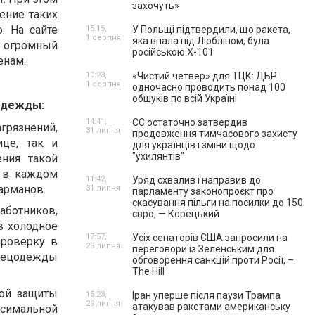
захочуть»
ение таких
. На сайте
15:15,
У Польщі підтвердили, що ракета,
1 серпня
яка впала під Любліном, була
огромный
російською Х-101
енам.
10:23,
«Чистий четвер» для ТЦК: ДБР
1 серпня
одночасно проводить понад 100
обшуків по всій Україні
одежды:
14:41,
ЄС остаточно затвердив
рязнений,
31 липня
продовження тимчасового захисту
ице, так и
для українців і зміни щодо
"ухилянтів"
ения такой
а в каждом
11:42,
Уряд схвалив і направив до
арманов.
31 липня
парламенту законопроєкт про
скасування пільги на посилки до 150
аботников,
євро, — Корецький
в холодное
17:57,
Усіх сенаторів США запросили на
проверку в
29 липня
переговори із Зеленським для
спецодежды
обговорення санкцій проти Росії, –
The Hill
ной защиты
15:23,
Іран уперше після паузи Трампа
29 липня
атакував ракетами американську
ксимальной