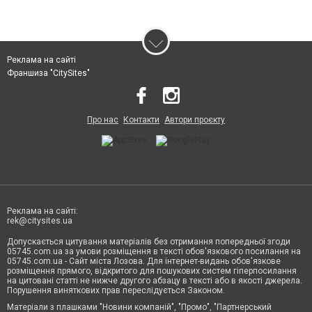
Реклама на сайті
Франшиза "CitySites"
Про нас
Контакти
Автори проєкту
Реклама на сайті:
rek@citysites.ua
Допускається цитування матеріалів без отримання попередньої згоди
05745.com.ua за умови розміщення в тексті обов'язкового посилання на
05745.com.ua - Сайт міста Лозова. Для інтернет-видань обов'язкове
розміщення прямого, відкритого для пошукових систем гіперпосилання
на цитовані статті не нижче другого абзацу в тексті або в якості джерела.
Порушення виняткових прав переслідується Законом.
Матеріали з плашками "Новини компаній", "Промо", "Партнерський