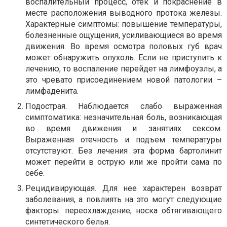
воспалительный процесс, отек и покраснение в
месте расположения выводного протока железы.
Характерные симптомы: повышение температуры,
болезненные ощущения, усиливающиеся во время
движения. Во время осмотра половых губ врач
может обнаружить опухоль. Если не приступить к
лечению, то воспаление перейдет на лимфоузлы, а
это чревато присоединением новой патологии –
лимфаденита.
Подострая. Наблюдается слабо выраженная
симптоматика: незначительная боль, возникающая
во время движения и занятиях сексом.
Выраженная отечность и подъем температуры
отсутствуют. Без лечения эта форма бартолинит
может перейти в острую или же пройти сама по
себе.
Рецидивирующая. Для нее характерен возврат
заболевания, а повлиять на это могут следующие
факторы: переохлаждение, носка обтягивающего
синтетического белья.