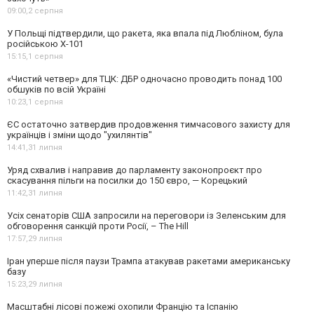
09:00,
2 серпня
У Польщі підтвердили, що ракета, яка впала під Любліном, була
російською Х-101
15:15,
1 серпня
«Чистий четвер» для ТЦК: ДБР одночасно проводить понад 100
обшуків по всій Україні
10:23,
1 серпня
ЄС остаточно затвердив продовження тимчасового захисту для
українців і зміни щодо "ухилянтів"
14:41,
31 липня
Уряд схвалив і направив до парламенту законопроєкт про
скасування пільги на посилки до 150 євро, — Корецький
11:42,
31 липня
Усіх сенаторів США запросили на переговори із Зеленським для
обговорення санкцій проти Росії, – The Hill
17:57,
29 липня
Іран уперше після паузи Трампа атакував ракетами американську
базу
15:23,
29 липня
Масштабні лісові пожежі охопили Францію та Іспанію