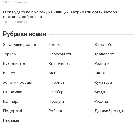
10:50,
27 липня
Після удару по полігону на Київщині затримали організатора
виставки озброєння
10:00,
27 липня
Рубрики новин
Загальний розділ
Техніка
Здоров'я
Туризм
Нерухомість
Транспорт
Будівництво
Відпочинок
Розваги
Бізнес
Меблі
Спорт
Жіночий розділ
Інтернет
Культура
Економіка
Інтер'єр
Мода
Кулінарія
Послуги
Родина
Подорожі
Робота
Дитячий розділ
Реклама