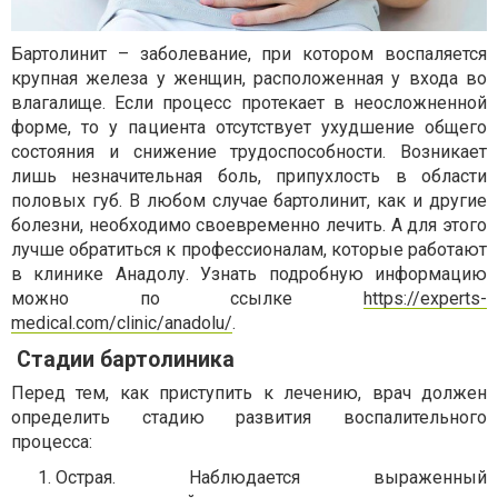
Бартолинит – заболевание, при котором воспаляется
крупная железа у женщин, расположенная у входа во
влагалище. Если процесс протекает в неосложненной
форме, то у пациента отсутствует ухудшение общего
состояния и снижение трудоспособности. Возникает
лишь незначительная боль, припухлость в области
половых губ. В любом случае бартолинит, как и другие
болезни, необходимо своевременно лечить. А для этого
лучше обратиться к профессионалам, которые работают
в клинике Анадолу. Узнать подробную информацию
можно по ссылке
https://experts-
medical.com/clinic/anadolu/
.
Стадии бартолиника
Перед тем, как приступить к лечению, врач должен
определить стадию развития воспалительного
процесса:
Острая. Наблюдается выраженный