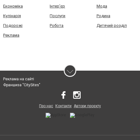
Економіка
Інтер'єр
Мода
Кулінарія
Послуги
Родина
Подорожі
Робота
Дитячий розділ
Реклама
Реклама на сайті
Франшиза "CitySites"
Про нас
Контакти
Автори проєкту