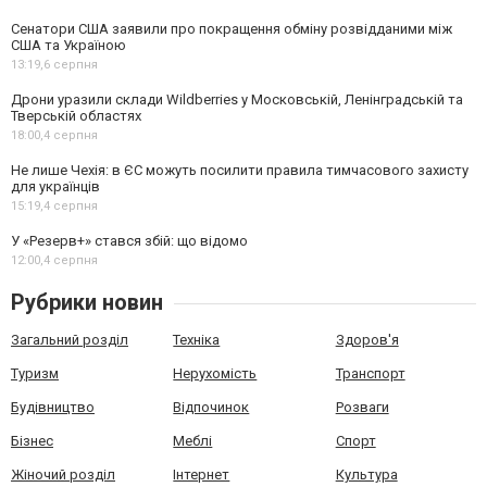
Сенатори США заявили про покращення обміну розвідданими між
США та Україною
13:19,
6 серпня
Дрони уразили склади Wildberries у Московській, Ленінградській та
Тверській областях
18:00,
4 серпня
Не лише Чехія: в ЄС можуть посилити правила тимчасового захисту
для українців
15:19,
4 серпня
У «Резерв+» стався збій: що відомо
12:00,
4 серпня
Рубрики новин
Загальний розділ
Техніка
Здоров'я
Туризм
Нерухомість
Транспорт
Будівництво
Відпочинок
Розваги
Бізнес
Меблі
Спорт
Жіночий розділ
Інтернет
Культура