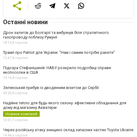
Останні новини
Дрон залетів до Болгарії та вибухнув біля стратегічного
газопроводу поблизу Румунії
18:10,
8 серпня
Трамп про Patriot для України: "Нам і самим потрібні ракети"
13:47,
8 серпня
Підозра Стефанішиній: НАБУ розкрило подробиці справи
експосолки в США
13:10,
8 серпня
Зеленський прибув із дводенним візитом до Сербії
09:30,
8 серпня
Надійне тепло для будь-якого сезону: ефективне обладнання для
дому від магазину Акватерм
Новини компаній
10:01,
7 серпня
Через російську атаку знищено склад запасних частин Toyota Ukraine
14:44,
6 серпня