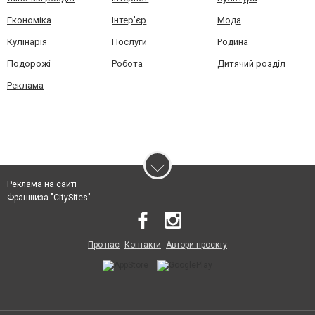
Економіка
Інтер'єр
Мода
Кулінарія
Послуги
Родина
Подорожі
Робота
Дитячий розділ
Реклама
Реклама на сайті
Франшиза "CitySites"
Про нас
Контакти
Автори проєкту