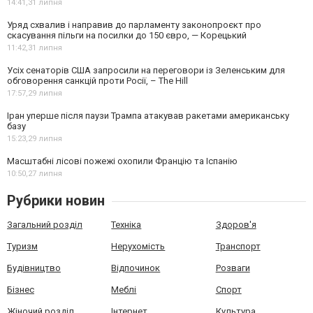
14:41,
31 липня
Уряд схвалив і направив до парламенту законопроєкт про
скасування пільги на посилки до 150 євро, — Корецький
11:42,
31 липня
Усіх сенаторів США запросили на переговори із Зеленським для
обговорення санкцій проти Росії, – The Hill
17:57,
29 липня
Іран уперше після паузи Трампа атакував ракетами американську
базу
15:23,
29 липня
Масштабні лісові пожежі охопили Францію та Іспанію
10:50,
27 липня
Рубрики новин
Загальний розділ
Техніка
Здоров'я
Туризм
Нерухомість
Транспорт
Будівництво
Відпочинок
Розваги
Бізнес
Меблі
Спорт
Жіночий розділ
Інтернет
Культура