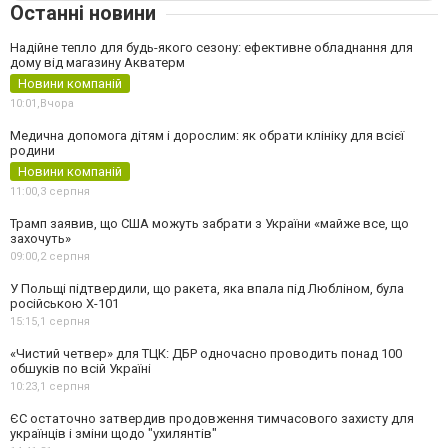
Останні новини
Надійне тепло для будь-якого сезону: ефективне обладнання для
дому від магазину Акватерм
Новини компаній
10:01,
Вчора
Медична допомога дітям і дорослим: як обрати клініку для всієї
родини
Новини компаній
11:00,
3 серпня
Трамп заявив, що США можуть забрати з України «майже все, що
захочуть»
09:00,
2 серпня
У Польщі підтвердили, що ракета, яка впала під Любліном, була
російською Х-101
15:15,
1 серпня
«Чистий четвер» для ТЦК: ДБР одночасно проводить понад 100
обшуків по всій Україні
10:23,
1 серпня
ЄС остаточно затвердив продовження тимчасового захисту для
українців і зміни щодо "ухилянтів"