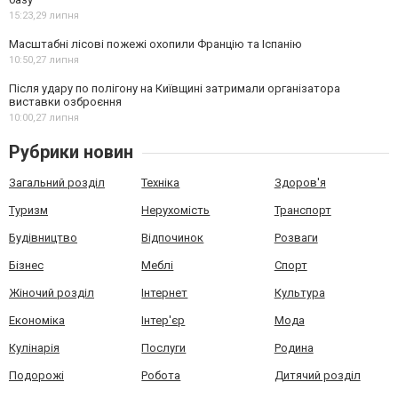
15:23,
29 липня
Масштабні лісові пожежі охопили Францію та Іспанію
10:50,
27 липня
Після удару по полігону на Київщині затримали організатора
виставки озброєння
10:00,
27 липня
Рубрики новин
Загальний розділ
Техніка
Здоров'я
Туризм
Нерухомість
Транспорт
Будівництво
Відпочинок
Розваги
Бізнес
Меблі
Спорт
Жіночий розділ
Інтернет
Культура
Економіка
Інтер'єр
Мода
Кулінарія
Послуги
Родина
Подорожі
Робота
Дитячий розділ