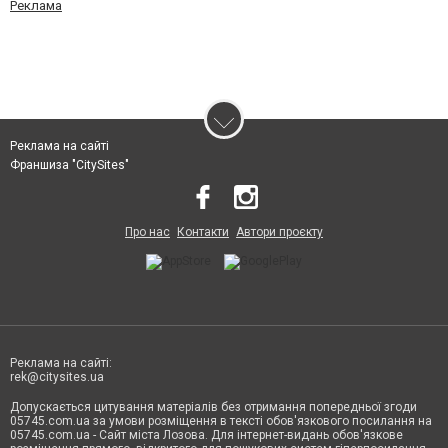
Реклама
Реклама на сайті
Франшиза "CitySites"
Про нас
Контакти
Автори проєкту
Реклама на сайті:
rek@citysites.ua
Допускається цитування матеріалів без отримання попередньої згоди
05745.com.ua за умови розміщення в тексті обов'язкового посилання на
05745.com.ua - Сайт міста Лозова. Для інтернет-видань обов'язкове