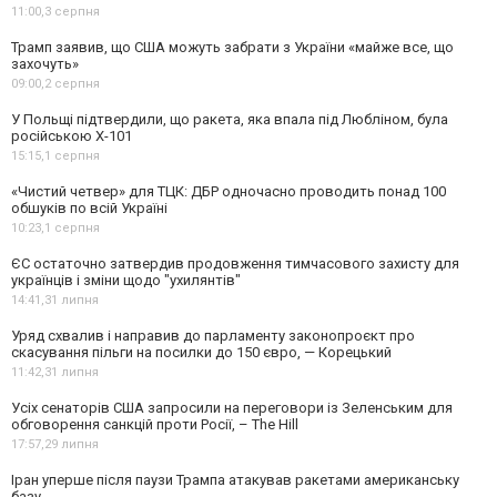
11:00,
3 серпня
Трамп заявив, що США можуть забрати з України «майже все, що
захочуть»
09:00,
2 серпня
У Польщі підтвердили, що ракета, яка впала під Любліном, була
російською Х-101
15:15,
1 серпня
«Чистий четвер» для ТЦК: ДБР одночасно проводить понад 100
обшуків по всій Україні
10:23,
1 серпня
ЄС остаточно затвердив продовження тимчасового захисту для
українців і зміни щодо "ухилянтів"
14:41,
31 липня
Уряд схвалив і направив до парламенту законопроєкт про
скасування пільги на посилки до 150 євро, — Корецький
11:42,
31 липня
Усіх сенаторів США запросили на переговори із Зеленським для
обговорення санкцій проти Росії, – The Hill
17:57,
29 липня
Іран уперше після паузи Трампа атакував ракетами американську
базу