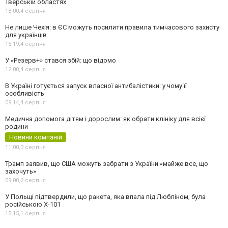
Тверській областях
18:00,
4 серпня
Не лише Чехія: в ЄС можуть посилити правила тимчасового захисту
для українців
15:19,
4 серпня
У «Резерв+» стався збій: що відомо
12:00,
4 серпня
В Україні готується запуск власної антибалістики: у чому її
особливість
09:14,
4 серпня
Медична допомога дітям і дорослим: як обрати клініку для всієї
родини
Новини компаній
11:00,
3 серпня
Трамп заявив, що США можуть забрати з України «майже все, що
захочуть»
09:00,
2 серпня
У Польщі підтвердили, що ракета, яка впала під Любліном, була
російською Х-101
15:15,
1 серпня