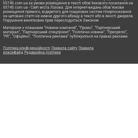
05745.com.ua за умови розміщення в тексті обов'язкового посилання на
05745.com.ua - Сайт міста Лозова. Для інтернет-видань обов'язкове
розміщення прямого, відкритого для пошукових систем гіперпосилання
на цитовані статті не нижче другого абзацу в тексті або в якості джерела.
Порушення виняткових прав переслідується Законом.
Матеріали з плашками "Новини компаній", "Промо", "Партнерський
матеріал", "Партнерський спецпроєкт", "Політичні новини", "Пресреліз",
"PR", "Офіційно", "Політична реклама" публікуються на правах реклами.
Політика конфіденційності
Правила сайту
Правила
класифайд
Редакційна політика