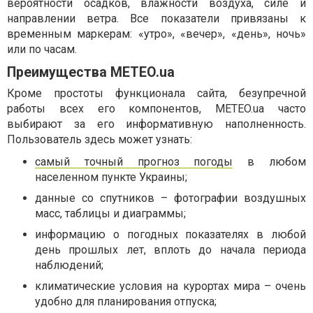
вероятности осадков, влажности воздуха, силе и
направлении ветра. Все показатели привязаны к
временным маркерам: «утро», «вечер», «день», ночь»
или по часам.
Преимущества METEO.ua
Кроме простоты функционала сайта, безупречной
работы всех его компонентов, METEO.ua часто
выбирают за его информативную наполненность.
Пользователь здесь может узнать:
самый точный прогноз погоды
в любом
населенном пункте Украины;
данные со спутников – фотографии воздушных
масс, таблицы и диаграммы;
информацию о погодных показателях в любой
день прошлых лет, вплоть до начала периода
наблюдений;
климатические условия на курортах мира – очень
удобно для планирования отпуска;