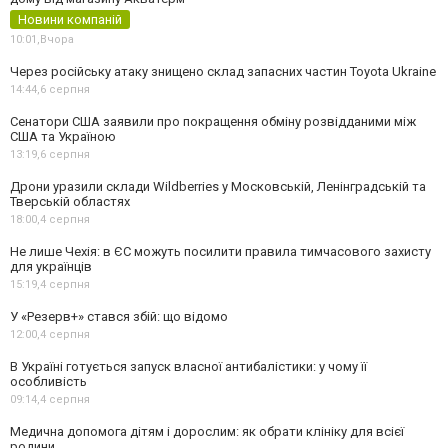
Новини компаній
10:01,
Вчора
Через російську атаку знищено склад запасних частин Toyota Ukraine
14:44,
6 серпня
Сенатори США заявили про покращення обміну розвідданими між
США та Україною
13:19,
6 серпня
Дрони уразили склади Wildberries у Московській, Ленінградській та
Тверській областях
18:00,
4 серпня
Не лише Чехія: в ЄС можуть посилити правила тимчасового захисту
для українців
15:19,
4 серпня
У «Резерв+» стався збій: що відомо
12:00,
4 серпня
В Україні готується запуск власної антибалістики: у чому її
особливість
09:14,
4 серпня
Медична допомога дітям і дорослим: як обрати клініку для всієї
родини