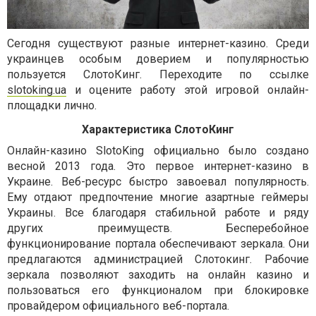
Сегодня существуют разные интернет-казино. Среди
украинцев особым доверием и популярностью
пользуется СлотоКинг. Переходите по ссылке
slotoking.ua
и оцените работу этой игровой онлайн-
площадки лично.
Характеристика СлотоКинг
Онлайн-казино SlotoKing официально было создано
весной 2013 года. Это первое интернет-казино в
Украине. Веб-ресурс быстро завоевал популярность.
Ему отдают предпочтение многие азартные геймеры
Украины. Все благодаря стабильной работе и ряду
других преимуществ. Бесперебойное
функционирование портала обеспечивают зеркала. Они
предлагаются администрацией Слотокинг. Рабочие
зеркала позволяют заходить на онлайн казино и
пользоваться его функционалом при блокировке
провайдером официального веб-портала.