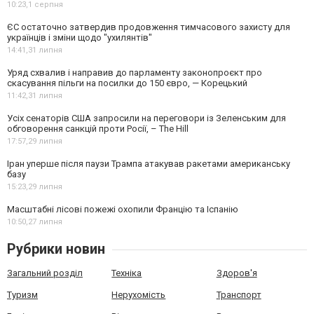
10:23,
1 серпня
ЄС остаточно затвердив продовження тимчасового захисту для
українців і зміни щодо "ухилянтів"
14:41,
31 липня
Уряд схвалив і направив до парламенту законопроєкт про
скасування пільги на посилки до 150 євро, — Корецький
11:42,
31 липня
Усіх сенаторів США запросили на переговори із Зеленським для
обговорення санкцій проти Росії, – The Hill
17:57,
29 липня
Іран уперше після паузи Трампа атакував ракетами американську
базу
15:23,
29 липня
Масштабні лісові пожежі охопили Францію та Іспанію
10:50,
27 липня
Рубрики новин
Загальний розділ
Техніка
Здоров'я
Туризм
Нерухомість
Транспорт