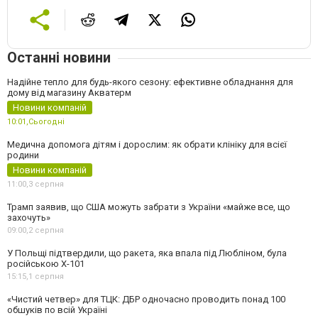
Останні новини
Надійне тепло для будь-якого сезону: ефективне обладнання для
дому від магазину Акватерм
Новини компаній
10:01,
Сьогодні
Медична допомога дітям і дорослим: як обрати клініку для всієї
родини
Новини компаній
11:00,
3 серпня
Трамп заявив, що США можуть забрати з України «майже все, що
захочуть»
09:00,
2 серпня
У Польщі підтвердили, що ракета, яка впала під Любліном, була
російською Х-101
15:15,
1 серпня
«Чистий четвер» для ТЦК: ДБР одночасно проводить понад 100
обшуків по всій Україні