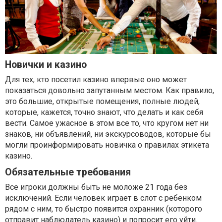
Новички и казино
Для тех, кто посетил казино впервые оно может
показаться довольно запутанным местом. Как правило,
это большие, открытые помещения, полные людей,
которые, кажется, точно знают, что делать и как себя
вести. Самое ужасное в этом все то, что кругом нет ни
знаков, ни объявлений, ни экскурсоводов, которые бы
могли проинформировать новичка о правилах этикета
казино.
Обязательные требования
Все игроки должны быть не моложе 21 года без
исключений. Если человек играет в слот с ребенком
рядом с ним, то быстро появится охранник (которого
отправит наблюдатель казино) и попросит его уйти.