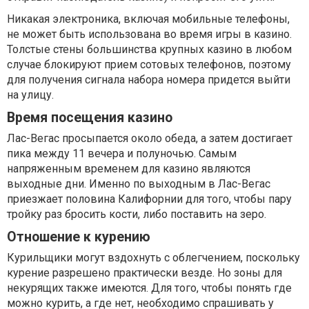
Никакая электроника, включая мобильные телефоны,
не может быть использована во время игры в казино.
Толстые стены большинства крупных казино в любом
случае блокируют прием сотовых телефонов, поэтому
для получения сигнала набора номера придется выйти
на улицу.
Время посещения казино
Лас-Вегас просыпается около обеда, а затем достигает
пика между 11 вечера и полуночью. Самым
напряженным временем для казино являются
выходные дни. Именно по выходным в Лас-Вегас
приезжает половина Калифорнии для того, чтобы пару
тройку раз бросить кости, либо поставить на зеро.
Отношение к курению
Курильщики могут вздохнуть с облегчением, поскольку
курение разрешено практически везде. Но зоны для
некурящих также имеются. Для того, чтобы понять где
можно курить, а где нет, необходимо спрашивать у