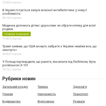
12:00,
4 серпня
В Україні готується запуск власної антибалістики: у чому її
особливість
09:14,
4 серпня
Медична допомога дітям і дорослим: як обрати клініку для всієї
родини
Новини компаній
11:00,
3 серпня
Трамп заявив, що США можуть забрати з України «майже все, що
захочуть»
09:00,
2 серпня
У Польщі підтвердили, що ракета, яка впала під Любліном, була
російською Х-101
15:15,
1 серпня
Рубрики новин
Загальний розділ
Техніка
Здоров'я
Туризм
Нерухомість
Транспорт
Будівництво
Відпочинок
Розваги