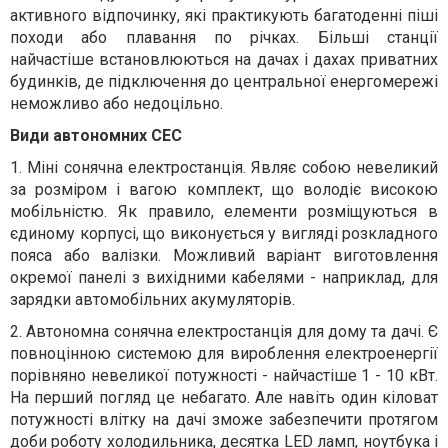
активного відпочинку, які практикують багатоденні піші
походи або плавання по річках. Більші станції
найчастіше встановлюються на дачах і дахах приватних
будинків, де підключення до центральної енергомережі
неможливо або недоцільно.
Види автономних СЕС
1. Міні сонячна електростанція. Являє собою невеликий
за розміром і вагою комплект, що володіє високою
мобільністю. Як правило, елементи розміщуються в
єдиному корпусі, що виконується у вигляді розкладного
пояса або валізки. Можливий варіант виготовлення
окремої панелі з вихідними кабелями - наприклад, для
зарядки автомобільних акумуляторів.
2. Автономна сонячна електростанція для дому та дачі. Є
повноцінною системою для вироблення електроенергії
порівняно невеликої потужності - найчастіше 1 - 10 кВт.
На перший погляд це небагато. Але навіть один кіловат
потужності влітку на дачі зможе забезпечити протягом
доби роботу холодильника, десятка LED ламп, ноутбука і