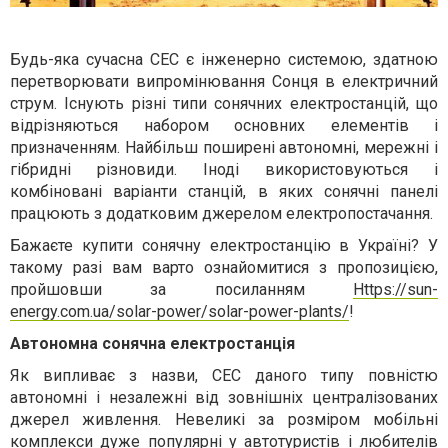
Будь-яка сучасна СЕС є інженерно системою, здатною
перетворювати випромінювання Сонця в електричний
струм. Існують різні типи сонячних електростанцій, що
відрізняються набором основних елементів і
призначенням. Найбільш поширені автономні, мережні і
гібридні різновиди. Іноді використовуються і
комбіновані варіанти станцій, в яких сонячні панелі
працюють з додатковим джерелом електропостачання.
Бажаєте купити сонячну електростанцію в Україні? У
такому разі вам варто ознайомитися з пропозицією,
пройшовши за посиланням
Https://sun-
energy.com.ua/solar-power/solar-power-plants/
!
Автономна сонячна електростанція
Як випливає з назви, СЕС даного типу повністю
автономні і незалежні від зовнішніх централізованих
джерел живлення. Невеликі за розміром мобільні
комплекси дуже популярні у автотуристів і любителів