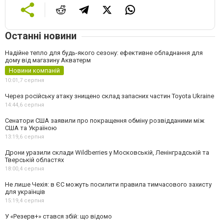
Останні новини
Надійне тепло для будь-якого сезону: ефективне обладнання для
дому від магазину Акватерм
Новини компаній
10:01,
7 серпня
Через російську атаку знищено склад запасних частин Toyota Ukraine
14:44,
6 серпня
Сенатори США заявили про покращення обміну розвідданими між
США та Україною
13:19,
6 серпня
Дрони уразили склади Wildberries у Московській, Ленінградській та
Тверській областях
18:00,
4 серпня
Не лише Чехія: в ЄС можуть посилити правила тимчасового захисту
для українців
15:19,
4 серпня
У «Резерв+» стався збій: що відомо