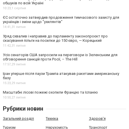
обшуків по всій Україні
10:23,
1 серпня
ЄС остаточно затвердив продовження тимчасового захисту для
українців і зміни щодо "ухилянтів"
14:41,
31 липня
Уряд схвалив і направив до парламенту законопроєкт про
скасування пільги на посилки до 150 євро, — Корецький
11:42,
31 липня
Усіх сенаторів США запросили на переговори із Зеленським для
обговорення санкцій проти Росії, – The Hill
17:57,
29 липня
Іран уперше після паузи Трампа атакував ракетами американську
базу
15:23,
29 липня
Масштабні лісові пожежі охопили Францію та Іспанію
10:50,
27 липня
Рубрики новин
Загальний розділ
Техніка
Здоров'я
Туризм
Нерухомість
Транспорт