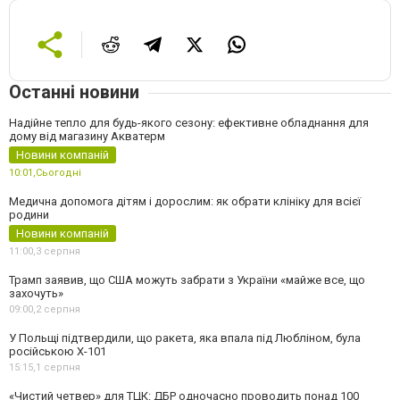
Останні новини
Надійне тепло для будь-якого сезону: ефективне обладнання для
дому від магазину Акватерм
Новини компаній
10:01,
Сьогодні
Медична допомога дітям і дорослим: як обрати клініку для всієї
родини
Новини компаній
11:00,
3 серпня
Трамп заявив, що США можуть забрати з України «майже все, що
захочуть»
09:00,
2 серпня
У Польщі підтвердили, що ракета, яка впала під Любліном, була
російською Х-101
15:15,
1 серпня
«Чистий четвер» для ТЦК: ДБР одночасно проводить понад 100