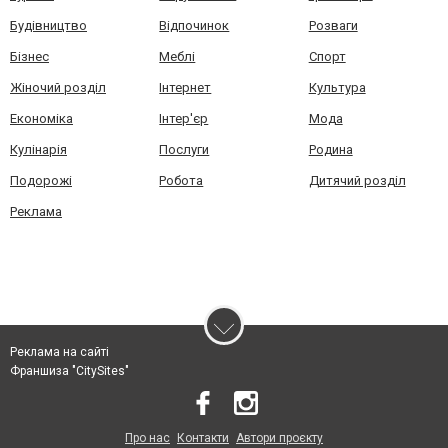
Будівництво
Відпочинок
Розваги
Бізнес
Меблі
Спорт
Жіночий розділ
Інтернет
Культура
Економіка
Інтер'єр
Мода
Кулінарія
Послуги
Родина
Подорожі
Робота
Дитячий розділ
Реклама
Реклама на сайті
Франшиза "CitySites"
Про нас
Контакти
Автори проєкту