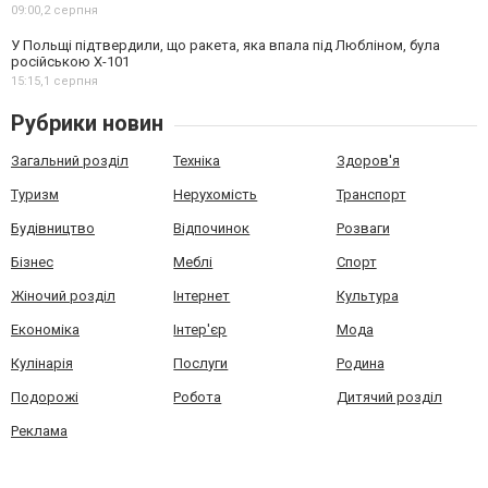
09:00,
2 серпня
У Польщі підтвердили, що ракета, яка впала під Любліном, була
російською Х-101
15:15,
1 серпня
Рубрики новин
Загальний розділ
Техніка
Здоров'я
Туризм
Нерухомість
Транспорт
Будівництво
Відпочинок
Розваги
Бізнес
Меблі
Спорт
Жіночий розділ
Інтернет
Культура
Економіка
Інтер'єр
Мода
Кулінарія
Послуги
Родина
Подорожі
Робота
Дитячий розділ
Реклама