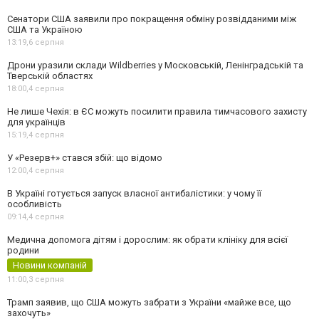
Сенатори США заявили про покращення обміну розвідданими між
США та Україною
13:19,
6 серпня
Дрони уразили склади Wildberries у Московській, Ленінградській та
Тверській областях
18:00,
4 серпня
Не лише Чехія: в ЄС можуть посилити правила тимчасового захисту
для українців
15:19,
4 серпня
У «Резерв+» стався збій: що відомо
12:00,
4 серпня
В Україні готується запуск власної антибалістики: у чому її
особливість
09:14,
4 серпня
Медична допомога дітям і дорослим: як обрати клініку для всієї
родини
Новини компаній
11:00,
3 серпня
Трамп заявив, що США можуть забрати з України «майже все, що
захочуть»