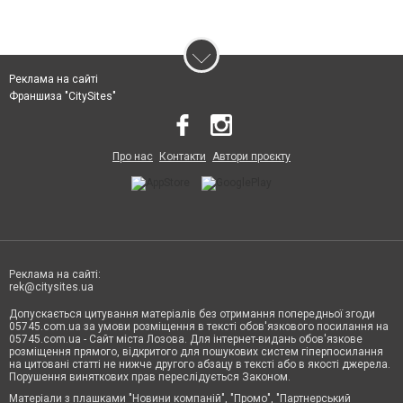
Реклама на сайті
Франшиза "CitySites"
Про нас
Контакти
Автори проєкту
Реклама на сайті:
rek@citysites.ua
Допускається цитування матеріалів без отримання попередньої згоди
05745.com.ua за умови розміщення в тексті обов'язкового посилання на
05745.com.ua - Сайт міста Лозова. Для інтернет-видань обов'язкове
розміщення прямого, відкритого для пошукових систем гіперпосилання
на цитовані статті не нижче другого абзацу в тексті або в якості джерела.
Порушення виняткових прав переслідується Законом.
Матеріали з плашками "Новини компаній", "Промо", "Партнерський