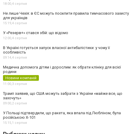
18:00,
4 серпня
Не лише Чехія: в ЄС можуть посилити правила тимчасового захисту
для українців
15:19,
4 серпня
У «Резерв+» стався збій: що відомо
12:00,
4 серпня
В Україні готується запуск власної антибалістики: у чому її
особливість
09:14,
4 серпня
Медична допомога дітям і дорослим: як обрати клініку для всієї
родини
Новини компаній
11:00,
3 серпня
Трамп заявив, що США можуть забрати з України «майже все, що
захочуть»
09:00,
2 серпня
У Польщі підтвердили, що ракета, яка впала під Любліном, була
російською Х-101
15:15,
1 серпня