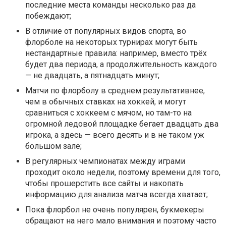
последние места команды несколько раз да
побеждают;
В отличие от популярных видов спорта, во
флорболе на некоторых турнирах могут быть
нестандартные правила: например, вместо трёх
будет два периода, а продолжительность каждого
— не двадцать, а пятнадцать минут;
Матчи по флорболу в среднем результативнее,
чем в обычных ставках на хоккей, и могут
сравниться с хоккеем с мячом, но там-то на
огромной ледовой площадке бегает двадцать два
игрока, а здесь — всего десять и в не таком уж
большом зале;
В регулярных чемпионатах между играми
проходит около недели, поэтому времени для того,
чтобы прошерстить все сайты и накопать
информацию для анализа матча всегда хватает;
Пока флорбол не очень популярен, букмекеры
обращают на него мало внимания и поэтому часто