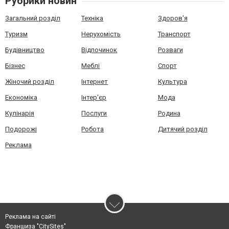
Рубрики новин
Загальний розділ
Техніка
Здоров'я
Туризм
Нерухомість
Транспорт
Будівництво
Відпочинок
Розваги
Бізнес
Меблі
Спорт
Жіночий розділ
Інтернет
Культура
Економіка
Інтер'єр
Мода
Кулінарія
Послуги
Родина
Подорожі
Робота
Дитячий розділ
Реклама
Реклама на сайті
Франшиза "CitySites"