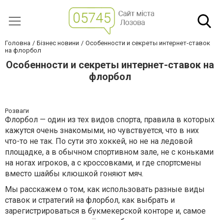
Головна
Бізнес новини
Особенности и секреты интернет-ставок
на флорбол
Особенности и секреты интернет-ставок на
флорбол
Розваги
Флорбол — один из тех видов спорта, правила в которых
кажутся очень знакомыми, но чувствуется, что в них
что-то не так. По сути это хоккей, но не на ледовой
площадке, а в обычном спортивном зале, не с коньками
на ногах игроков, а с кроссовками, и где спортсмены
вместо шайбы клюшкой гоняют мяч.
Мы расскажем о том, как использовать разные виды
ставок и стратегий на флорбол, как выбрать и
зарегистрироваться в букмекерской конторе и, самое