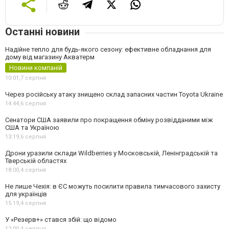
Останні новини
Надійне тепло для будь-якого сезону: ефективне обладнання для
дому від магазину Акватерм
Новини компаній
10:01,
7 серпня
Через російську атаку знищено склад запасних частин Toyota Ukraine
14:44,
6 серпня
Сенатори США заявили про покращення обміну розвідданими між
США та Україною
13:19,
6 серпня
Дрони уразили склади Wildberries у Московській, Ленінградській та
Тверській областях
18:00,
4 серпня
Не лише Чехія: в ЄС можуть посилити правила тимчасового захисту
для українців
15:19,
4 серпня
У «Резерв+» стався збій: що відомо
12:00,
4 серпня