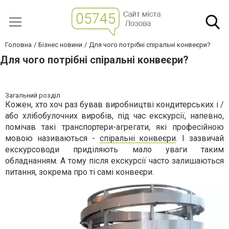
Головна
Бізнес новини
Для‌ ‌чого‌ ‌потрібні‌ ‌спіральні‌ ‌конвеєри?‌
Для‌ ‌чого‌ ‌потрібні‌ ‌спіральні‌ ‌конвеєри?‌
Загальний розділ
Кожен, хто хоч раз бував виробництві кондитерських і /
або хлібобулочних виробів, під час екскурсії, напевно,
помічав такі транспортери-агрегати, які професійною
мовою називаються -
спіральні конвеєри
. І зазвичай
екскурсоводи приділяють мало уваги таким
обладнанням. А тому після екскурсії часто залишаються
питання, зокрема про ті самі конвеєри.