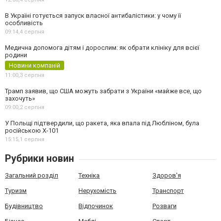
В Україні готується запуск власної антибалістики: у чому її
особливість
09:14,
4 серпня
Медична допомога дітям і дорослим: як обрати клініку для всієї
родини
Новини компаній
11:00,
3 серпня
Трамп заявив, що США можуть забрати з України «майже все, що
захочуть»
09:00,
2 серпня
У Польщі підтвердили, що ракета, яка впала під Любліном, була
російською Х-101
15:15,
1 серпня
Рубрики новин
Загальний розділ
Техніка
Здоров'я
Туризм
Нерухомість
Транспорт
Будівництво
Відпочинок
Розваги