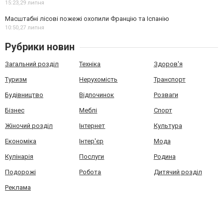
15:23,
29 липня
Масштабні лісові пожежі охопили Францію та Іспанію
10:50,
27 липня
Рубрики новин
Загальний розділ
Техніка
Здоров'я
Туризм
Нерухомість
Транспорт
Будівництво
Відпочинок
Розваги
Бізнес
Меблі
Спорт
Жіночий розділ
Інтернет
Культура
Економіка
Інтер'єр
Мода
Кулінарія
Послуги
Родина
Подорожі
Робота
Дитячий розділ
Реклама