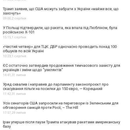
Трамп заявив, що США можуть забрати з України «майже все, що
захочуть»
09:00,
2 серпня
У Польщі підтвердили, що ракета, яка впала під Любліном, була
російською Х-101
15:15,
1 серпня
«Чистий четвер» для ТЦК: ДБР одночасно проводить понад 100
обшуків по всій Україні
10:23,
1 серпня
ЄС остаточно затвердив продовження тимчасового захисту для
українців і зміни щодо "ухилянтів"
14:41,
31 липня
Уряд схвалив і направив до парламенту законопроєкт про
скасування пільги на посилки до 150 євро, — Корецький
11:42,
31 липня
Усіх сенаторів США запросили на переговори із Зеленським для
обговорення санкцій проти Росії, – The Hill
17:57,
29 липня
Іран уперше після паузи Трампа атакував ракетами американську
базу