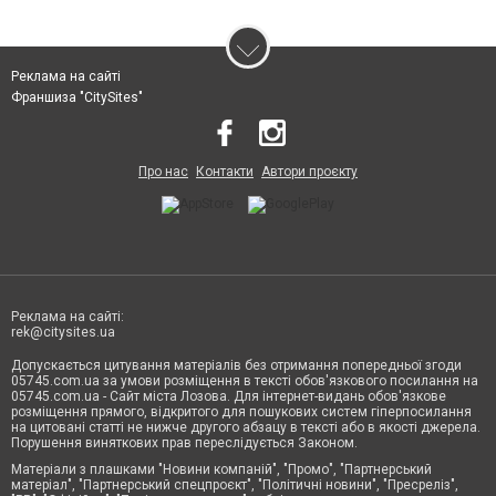
Реклама на сайті
Франшиза "CitySites"
Про нас
Контакти
Автори проєкту
Реклама на сайті:
rek@citysites.ua
Допускається цитування матеріалів без отримання попередньої згоди
05745.com.ua за умови розміщення в тексті обов'язкового посилання на
05745.com.ua - Сайт міста Лозова. Для інтернет-видань обов'язкове
розміщення прямого, відкритого для пошукових систем гіперпосилання
на цитовані статті не нижче другого абзацу в тексті або в якості джерела.
Порушення виняткових прав переслідується Законом.
Матеріали з плашками "Новини компаній", "Промо", "Партнерський
матеріал", "Партнерський спецпроєкт", "Політичні новини", "Пресреліз",