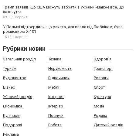
Трамп заявив, що США можуть забрати з України «майже все, що
захочуть»
09:00,
2 серпня
У Польщі підтвердили, що ракета, яка впала під Любліном, була
російською Х-101
15:15,
1 серпня
Рубрики новин
Загальний розділ
Техніка
Здоров'я
Туризм
Нерухомість
Транспорт
Будівництво
Відпочинок
Розваги
Бізнес
Меблі
Спорт
Жіночий розділ
Інтернет
Культура
Економіка
Інтер'єр
Мода
Кулінарія
Послуги
Родина
Подорожі
Робота
Дитячий розділ
Реклама