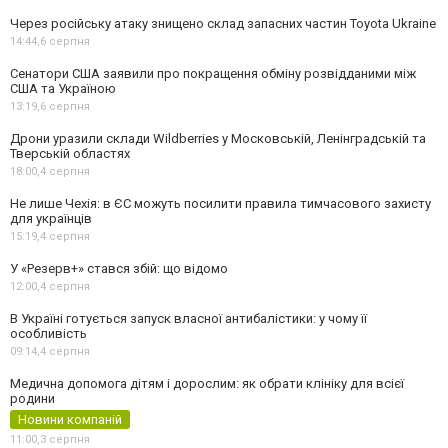
Через російську атаку знищено склад запасних частин Toyota Ukraine
14:44,
6 серпня
Сенатори США заявили про покращення обміну розвідданими між
США та Україною
13:19,
6 серпня
Дрони уразили склади Wildberries у Московській, Ленінградській та
Тверській областях
18:00,
4 серпня
Не лише Чехія: в ЄС можуть посилити правила тимчасового захисту
для українців
15:19,
4 серпня
У «Резерв+» стався збій: що відомо
12:00,
4 серпня
В Україні готується запуск власної антибалістики: у чому її
особливість
09:14,
4 серпня
Медична допомога дітям і дорослим: як обрати клініку для всієї
родини
Новини компаній
11:00,
3 серпня