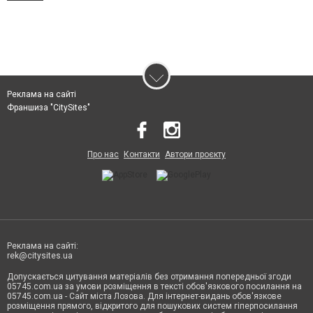
Реклама на сайті
Франшиза "CitySites"
Про нас
Контакти
Автори проєкту
Реклама на сайті:
rek@citysites.ua
Допускається цитування матеріалів без отримання попередньої згоди
05745.com.ua за умови розміщення в тексті обов'язкового посилання на
05745.com.ua - Сайт міста Лозова. Для інтернет-видань обов'язкове
розміщення прямого, відкритого для пошукових систем гіперпосилання