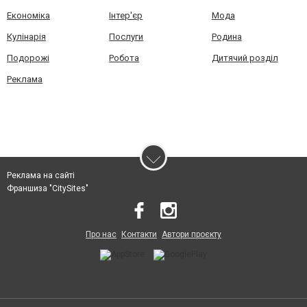
Економіка
Інтер'єр
Мода
Кулінарія
Послуги
Родина
Подорожі
Робота
Дитячий розділ
Реклама
Реклама на сайті
Франшиза "CitySites"
Про нас
Контакти
Автори проєкту