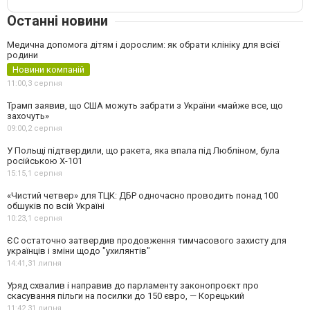
Останні новини
Медична допомога дітям і дорослим: як обрати клініку для всієї
родини
Новини компаній
11:00,
3 серпня
Трамп заявив, що США можуть забрати з України «майже все, що
захочуть»
09:00,
2 серпня
У Польщі підтвердили, що ракета, яка впала під Любліном, була
російською Х-101
15:15,
1 серпня
«Чистий четвер» для ТЦК: ДБР одночасно проводить понад 100
обшуків по всій Україні
10:23,
1 серпня
ЄС остаточно затвердив продовження тимчасового захисту для
українців і зміни щодо "ухилянтів"
14:41,
31 липня
Уряд схвалив і направив до парламенту законопроєкт про
скасування пільги на посилки до 150 євро, — Корецький
11:42,
31 липня