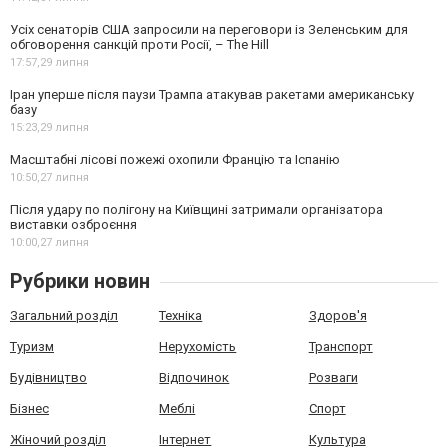
Усіх сенаторів США запросили на переговори із Зеленським для
обговорення санкцій проти Росії, – The Hill
17:57,
29 липня
Іран уперше після паузи Трампа атакував ракетами американську
базу
15:23,
29 липня
Масштабні лісові пожежі охопили Францію та Іспанію
10:50,
27 липня
Після удару по полігону на Київщині затримали організатора
виставки озброєння
10:00,
27 липня
Рубрики новин
Загальний розділ
Техніка
Здоров'я
Туризм
Нерухомість
Транспорт
Будівництво
Відпочинок
Розваги
Бізнес
Меблі
Спорт
Жіночий розділ
Інтернет
Культура