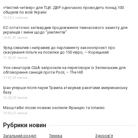
«Чистий четвер» для ТЦК: ДБР одночасно проводить понад 100
обшуків по всій Україні
10:23,
1 серпня
ЄС остаточно затвердив продовження тимчасового захисту для
українців і зміни щодо "ухилянтів"
14:41,
31 липня
Уряд схвалив і направив до парламенту законопроєкт про
скасування пільги на посилки до 150 євро, — Корецький
11:42,
31 липня
Усіх сенаторів США запросили на переговори із Зеленським для
обговорення санкцій проти Росії, – The Hill
17:57,
29 липня
Іран уперше після паузи Трампа атакував ракетами американську
базу
15:23,
29 липня
Масштабні лісові пожежі охопили Францію та Іспанію
10:50,
27 липня
Рубрики новин
Загальний розділ
Техніка
Здоров'я