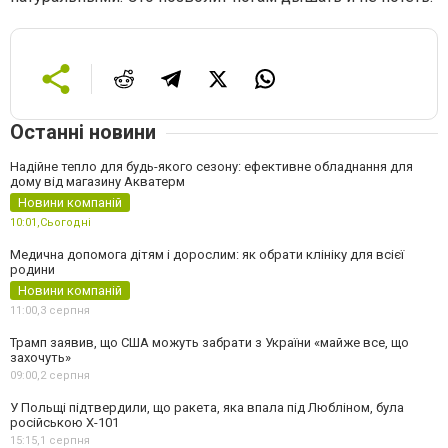
Останні новини
Надійне тепло для будь-якого сезону: ефективне обладнання для
дому від магазину Акватерм
Новини компаній
10:01,
Сьогодні
Медична допомога дітям і дорослим: як обрати клініку для всієї
родини
Новини компаній
11:00,
3 серпня
Трамп заявив, що США можуть забрати з України «майже все, що
захочуть»
09:00,
2 серпня
У Польщі підтвердили, що ракета, яка впала під Любліном, була
російською Х-101
15:15,
1 серпня