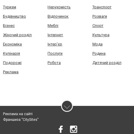
Туризм
Нерухомість
Транспорт
Будівництво
Відпочинок
Розваги
Бізнес
Меблі
Спорт
Жіночий розділ
Інтернет
Культура
Економіка
Інтер'єр
Мода
Кулінарія
Послуги
Родина
Подорожі
Робота
Дитячий розділ
Реклама
Реклама на сайті
Франшиза "CitySites"