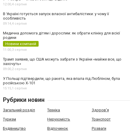
12:00,
4 серпня
В Україні готується запуск власної антибалістики: у чому її
особливість
09:14,
4 серпня
Медична допомога дітям і дорослим: як обрати клініку для всієї
родини
Новини компаній
11:00,
3 серпня
Трамп заявив, що США можуть забрати з України «майже все, що
захочуть»
09:00,
2 серпня
У Польщі підтвердили, що ракета, яка впала під Любліном, була
російською Х-101
15:15,
1 серпня
Рубрики новин
Загальний розділ
Техніка
Здоров'я
Туризм
Нерухомість
Транспорт
Будівництво
Відпочинок
Розваги