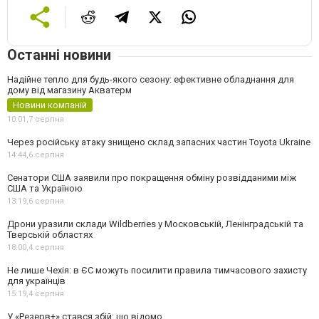
Останні новини
Надійне тепло для будь-якого сезону: ефективне обладнання для
дому від магазину Акватерм
Новини компаній
10:01,
7 серпня
Через російську атаку знищено склад запасних частин Toyota Ukraine
14:44,
6 серпня
Сенатори США заявили про покращення обміну розвідданими між
США та Україною
13:19,
6 серпня
Дрони уразили склади Wildberries у Московській, Ленінградській та
Тверській областях
18:00,
4 серпня
Не лише Чехія: в ЄС можуть посилити правила тимчасового захисту
для українців
15:19,
4 серпня
У «Резерв+» стався збій: що відомо