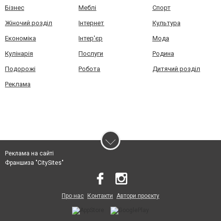
Бізнес
Меблі
Спорт
Жіночий розділ
Інтернет
Культура
Економіка
Інтер'єр
Мода
Кулінарія
Послуги
Родина
Подорожі
Робота
Дитячий розділ
Реклама
Реклама на сайті
Франшиза "CitySites"
Про нас
Контакти
Автори проєкту