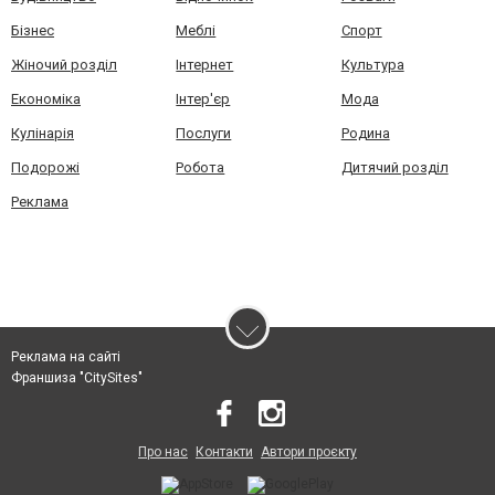
Бізнес
Меблі
Спорт
Жіночий розділ
Інтернет
Культура
Економіка
Інтер'єр
Мода
Кулінарія
Послуги
Родина
Подорожі
Робота
Дитячий розділ
Реклама
Реклама на сайті
Франшиза "CitySites"
Про нас
Контакти
Автори проєкту