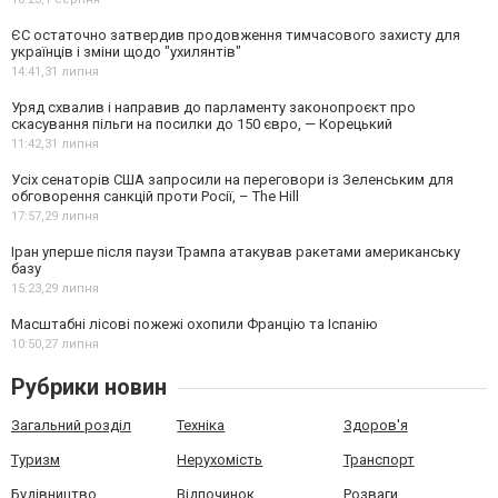
ЄС остаточно затвердив продовження тимчасового захисту для
українців і зміни щодо "ухилянтів"
14:41,
31 липня
Уряд схвалив і направив до парламенту законопроєкт про
скасування пільги на посилки до 150 євро, — Корецький
11:42,
31 липня
Усіх сенаторів США запросили на переговори із Зеленським для
обговорення санкцій проти Росії, – The Hill
17:57,
29 липня
Іран уперше після паузи Трампа атакував ракетами американську
базу
15:23,
29 липня
Масштабні лісові пожежі охопили Францію та Іспанію
10:50,
27 липня
Рубрики новин
Загальний розділ
Техніка
Здоров'я
Туризм
Нерухомість
Транспорт
Будівництво
Відпочинок
Розваги