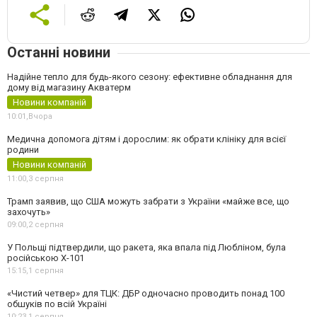
Останні новини
Надійне тепло для будь-якого сезону: ефективне обладнання для
дому від магазину Акватерм
Новини компаній
10:01,
Вчора
Медична допомога дітям і дорослим: як обрати клініку для всієї
родини
Новини компаній
11:00,
3 серпня
Трамп заявив, що США можуть забрати з України «майже все, що
захочуть»
09:00,
2 серпня
У Польщі підтвердили, що ракета, яка впала під Любліном, була
російською Х-101
15:15,
1 серпня
«Чистий четвер» для ТЦК: ДБР одночасно проводить понад 100
обшуків по всій Україні
10:23,
1 серпня