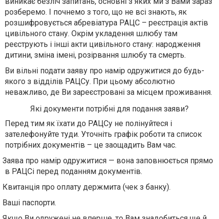
виникає безліч запитань
,
основні з яких ми з Вами зараз
розберемо. І почнемо з того, що не всі знають, як
розшифровується абревіатура РАЦС – реєстрація актів
цивільного стану. Окрім укладення шлюбу там
реєструють і інші акти цивільного стану: народження
дитини, зміна імені, розірвання шлюбу та смерть.
Ви вільні подати заяву про намір одружитися до будь-
якого з відділів РАЦСу. При цьому абсолютно
неважливо, де Ви зареєстровані за місцем проживання.
Які документи потрібні для подання заяви?
Перед тим як їхати до РАЦСу не полінуйтеся і
зателефонуйте туди. Уточніть графік роботи та список
потрібних документів – це заощадить Вам час.
Заява про намір одружитися — вона заповнюється прямо
в РАЦСі перед поданням документів.
Квитанція про оплату держмита (чек з банку).
Ваші паспорти.
Якщо Ви одружені не вперше, то Вам знадобиться ще й