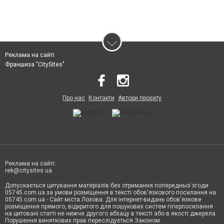
Реклама на сайті
Франшиза "CitySites"
Про нас
Контакти
Автори проєкту
Реклама на сайті:
rek@citysites.ua
Допускається цитування матеріалів без отримання попередньої згоди
05745.com.ua за умови розміщення в тексті обов'язкового посилання на
05745.com.ua - Сайт міста Лозова. Для інтернет-видань обов'язкове
розміщення прямого, відкритого для пошукових систем гіперпосилання
на цитовані статті не нижче другого абзацу в тексті або в якості джерела.
Порушення виняткових прав переслідується Законом.