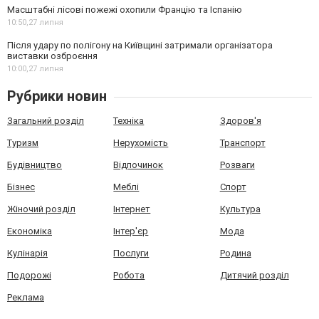
Масштабні лісові пожежі охопили Францію та Іспанію
10:50,
27 липня
Після удару по полігону на Київщині затримали організатора
виставки озброєння
10:00,
27 липня
Рубрики новин
Загальний розділ
Техніка
Здоров'я
Туризм
Нерухомість
Транспорт
Будівництво
Відпочинок
Розваги
Бізнес
Меблі
Спорт
Жіночий розділ
Інтернет
Культура
Економіка
Інтер'єр
Мода
Кулінарія
Послуги
Родина
Подорожі
Робота
Дитячий розділ
Реклама