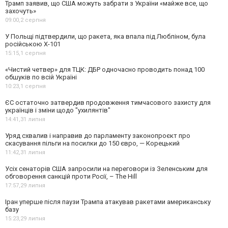
Трамп заявив, що США можуть забрати з України «майже все, що
захочуть»
09:00,
2 серпня
У Польщі підтвердили, що ракета, яка впала під Любліном, була
російською Х-101
15:15,
1 серпня
«Чистий четвер» для ТЦК: ДБР одночасно проводить понад 100
обшуків по всій Україні
10:23,
1 серпня
ЄС остаточно затвердив продовження тимчасового захисту для
українців і зміни щодо "ухилянтів"
14:41,
31 липня
Уряд схвалив і направив до парламенту законопроєкт про
скасування пільги на посилки до 150 євро, — Корецький
11:42,
31 липня
Усіх сенаторів США запросили на переговори із Зеленським для
обговорення санкцій проти Росії, – The Hill
17:57,
29 липня
Іран уперше після паузи Трампа атакував ракетами американську
базу
15:23,
29 липня