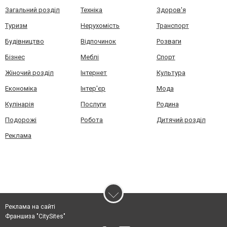
Загальний розділ
Техніка
Здоров'я
Туризм
Нерухомість
Транспорт
Будівництво
Відпочинок
Розваги
Бізнес
Меблі
Спорт
Жіночий розділ
Інтернет
Культура
Економіка
Інтер'єр
Мода
Кулінарія
Послуги
Родина
Подорожі
Робота
Дитячий розділ
Реклама
Реклама на сайті
Франшиза "CitySites"