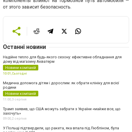
компоненты влияют на тормозной путь автомобиля —
от этого зависит безопасность.
Останні новини
Надійне тепло для будь-якого сезону: ефективне обладнання для
дому від магазину Акватерм
Новини компаній
10:01,
Сьогодні
Медична допомога дітям і дорослим: як обрати клініку для всієї
родини
Новини компаній
11:00,
3 серпня
Трамп заявив, що США можуть забрати з України «майже все, що
захочуть»
09:00,
2 серпня
У Польщі підтвердили, що ракета, яка впала під Любліном, була