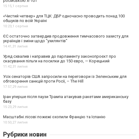
російською Х-101
15:15,
1 серпня
«Чистий четвер» для ТЦК: ДБР одночасно проводить понад 100
обшуків по всій Україні
10:23,
1 серпня
ЄС остаточно затвердив продовження тимчасового захисту для
українців і зміни щодо "ухилянтів"
14:41,
31 липня
Уряд схвалив і направив до парламенту законопроєкт про
скасування пільги на посилки до 150 євро, — Корецький
11:42,
31 липня
Усіх сенаторів США запросили на переговори із Зеленським для
обговорення санкцій проти Росії, – The Hill
17:57,
29 липня
Іран уперше після паузи Трампа атакував ракетами американську
базу
15:23,
29 липня
Масштабні лісові пожежі охопили Францію та Іспанію
10:50,
27 липня
Рубрики новин