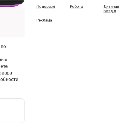
Подорожі
Робота
Дитячий
розділ
Реклама
 по
ных
енте
овара
добности