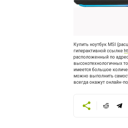
Купить ноутбук
MSI
(рас
гиперактивной ссылке
h
расположенный по адрес
высокотехнологичных тов
имеется большое количес
можно выполнить самост
всегда окажут онлайн-п