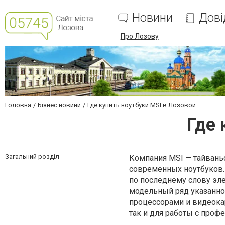
Новини
Дові
Про Лозову
Головна
Бізнес новини
Где купить ноутбуки MSI в Лозовой
Где 
Загальний розділ
Компания MSI — тайваньс
современных ноутбуков.
по последнему слову эле
модельный ряд указанн
процессорами и видеокар
так и для работы с про