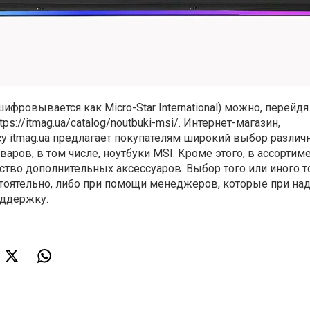
шифровывается как
Micro
-
Star
International
) можно, перейдя
ttps://itmag.ua/catalog/noutbuki-msi/
. Интернет-магазин,
у itmag.ua предлагает покупателям широкий выбор различ
аров, в том числе, ноутбуки
MSI
. Кроме этого, в ассортим
тво дополнительных аксессуаров. Выбор того или иного т
оятельно, либо при помощи менеджеров, которые при на
оддержку.