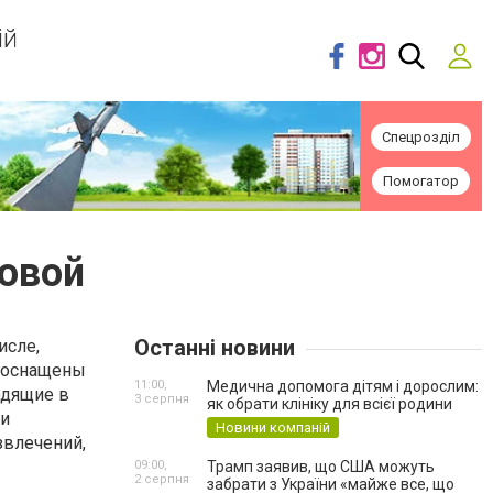
ій
Спецрозділ
Помогатор
зовой
Останні новини
исле,
и оснащены
11:00,
Медична допомога дітям і дорослим:
одящие в
3 серпня
як обрати клініку для всієї родини
ми
Новини компаній
звлечений,
09:00,
Трамп заявив, що США можуть
2 серпня
забрати з України «майже все, що