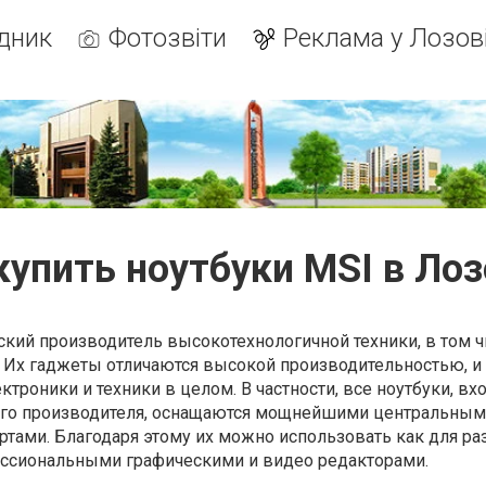
дник
Фотозвіти
Реклама у Лозов
купить ноутбуки MSI в Ло
кий производитель высокотехнологичной техники, в том ч
 Их гаджеты отличаются высокой производительностью, 
ктроники и техники в целом. В частности, все ноутбуки, вх
ого производителя, оснащаются мощнейшими центральны
тами. Благодаря этому их можно использовать как для ра
фессиональными графическими и видео редакторами.