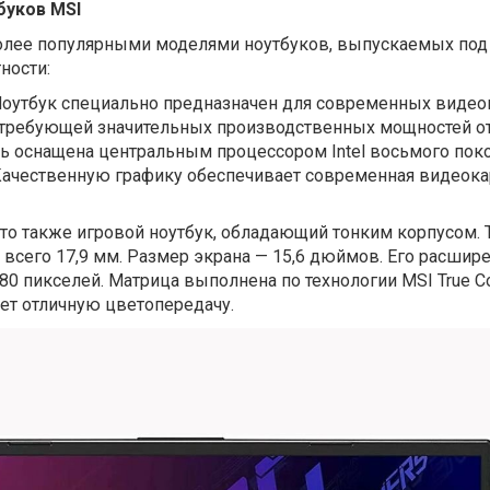
буков
MSI
олее популярными моделями ноутбуков, выпускаемых под
тности:
Ноутбук специально предназначен для современных видео
 требующей значительных производственных мощностей о
ль оснащена центральным процессором
Intel
восьмого поко
Качественную графику обеспечивает современная видеока
Это также игровой ноутбук, обладающий тонким корпусом. Т
 всего 17,9 мм. Размер экрана — 15,6 дюймов. Его расшир
80 пикселей. Матрица выполнена по технологии MSI True Co
ет отличную цветопередачу.