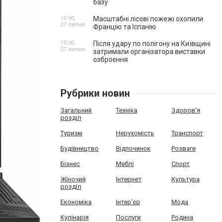
базу
10:50,
Масштабні лісові пожежі охопили
27 липня
Францію та Іспанію
10:00,
Після удару по полігону на Київщині
27 липня
затримали організатора виставки
озброєння
Рубрики новин
Загальний
Техніка
Здоров'я
розділ
Туризм
Нерухомість
Транспорт
Будівництво
Відпочинок
Розваги
Бізнес
Меблі
Спорт
Жіночий
Інтернет
Культура
розділ
Економіка
Інтер'єр
Мода
Кулінарія
Послуги
Родина