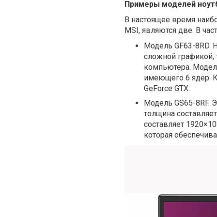
Примеры моделей ноут
В настоящее время наиб
MSI
, являются две. В час
Модель
GF63-8RD. 
сложной графикой,
компьютера. Моде
имеющего 6 ядер. 
GeForce GTX.
Модель
GS65-8RF. 
толщина составляет
составляет 1920×10
которая обеспечива