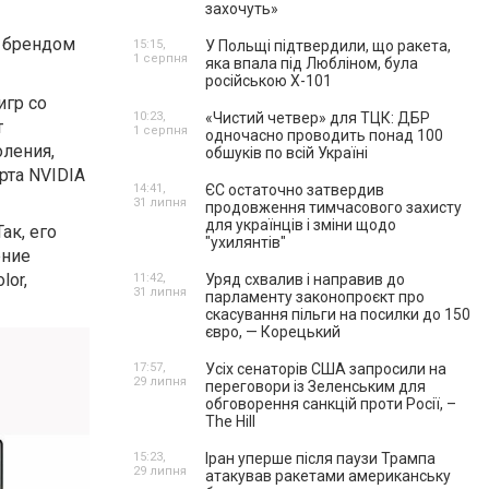
захочуть»
 брендом
15:15,
У Польщі підтвердили, що ракета,
1 серпня
яка впала під Любліном, була
російською Х-101
игр со
10:23,
«Чистий четвер» для ТЦК: ДБР
т
1 серпня
одночасно проводить понад 100
ления,
обшуків по всій Україні
рта NVIDIA
14:41,
ЄС остаточно затвердив
31 липня
продовження тимчасового захисту
для українців і зміни щодо
ак, его
"ухилянтів"
ение
lor,
11:42,
Уряд схвалив і направив до
31 липня
парламенту законопроєкт про
скасування пільги на посилки до 150
євро, — Корецький
17:57,
Усіх сенаторів США запросили на
29 липня
переговори із Зеленським для
обговорення санкцій проти Росії, –
The Hill
15:23,
Іран уперше після паузи Трампа
29 липня
атакував ракетами американську