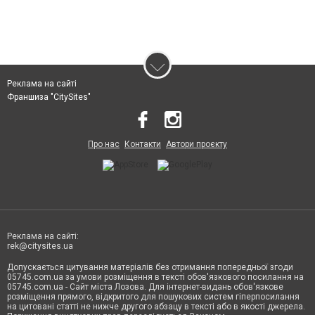
Реклама на сайті
Франшиза "CitySites"
Про нас
Контакти
Автори проєкту
Реклама на сайті:
rek@citysites.ua
Допускається цитування матеріалів без отримання попередньої згоди
05745.com.ua за умови розміщення в тексті обов'язкового посилання на
05745.com.ua - Сайт міста Лозова. Для інтернет-видань обов'язкове
розміщення прямого, відкритого для пошукових систем гіперпосилання
на цитовані статті не нижче другого абзацу в тексті або в якості джерела.