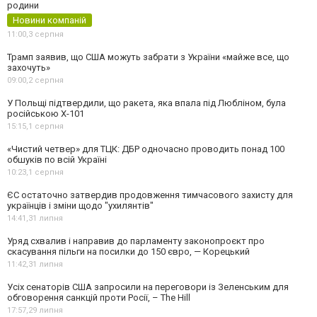
родини
Новини компаній
11:00,
3 серпня
Трамп заявив, що США можуть забрати з України «майже все, що
захочуть»
09:00,
2 серпня
У Польщі підтвердили, що ракета, яка впала під Любліном, була
російською Х-101
15:15,
1 серпня
«Чистий четвер» для ТЦК: ДБР одночасно проводить понад 100
обшуків по всій Україні
10:23,
1 серпня
ЄС остаточно затвердив продовження тимчасового захисту для
українців і зміни щодо "ухилянтів"
14:41,
31 липня
Уряд схвалив і направив до парламенту законопроєкт про
скасування пільги на посилки до 150 євро, — Корецький
11:42,
31 липня
Усіх сенаторів США запросили на переговори із Зеленським для
обговорення санкцій проти Росії, – The Hill
17:57,
29 липня