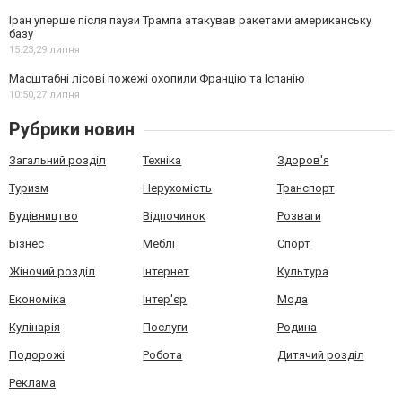
Іран уперше після паузи Трампа атакував ракетами американську
базу
15:23,
29 липня
Масштабні лісові пожежі охопили Францію та Іспанію
10:50,
27 липня
Рубрики новин
Загальний розділ
Техніка
Здоров'я
Туризм
Нерухомість
Транспорт
Будівництво
Відпочинок
Розваги
Бізнес
Меблі
Спорт
Жіночий розділ
Інтернет
Культура
Економіка
Інтер'єр
Мода
Кулінарія
Послуги
Родина
Подорожі
Робота
Дитячий розділ
Реклама