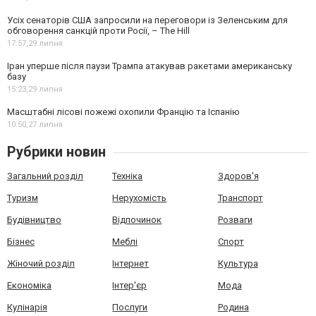
Усіх сенаторів США запросили на переговори із Зеленським для
обговорення санкцій проти Росії, – The Hill
17:57,
29 липня
Іран уперше після паузи Трампа атакував ракетами американську
базу
15:23,
29 липня
Масштабні лісові пожежі охопили Францію та Іспанію
10:50,
27 липня
Рубрики новин
Загальний розділ
Техніка
Здоров'я
Туризм
Нерухомість
Транспорт
Будівництво
Відпочинок
Розваги
Бізнес
Меблі
Спорт
Жіночий розділ
Інтернет
Культура
Економіка
Інтер'єр
Мода
Кулінарія
Послуги
Родина