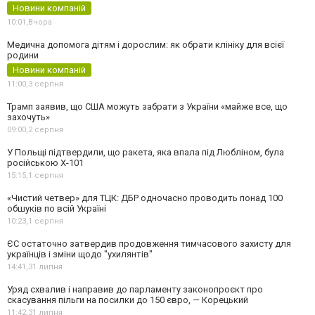
Новини компаній
10:01,
Вчора
Медична допомога дітям і дорослим: як обрати клініку для всієї
родини
Новини компаній
11:00,
3 серпня
Трамп заявив, що США можуть забрати з України «майже все, що
захочуть»
09:00,
2 серпня
У Польщі підтвердили, що ракета, яка впала під Любліном, була
російською Х-101
15:15,
1 серпня
«Чистий четвер» для ТЦК: ДБР одночасно проводить понад 100
обшуків по всій Україні
10:23,
1 серпня
ЄС остаточно затвердив продовження тимчасового захисту для
українців і зміни щодо "ухилянтів"
14:41,
31 липня
Уряд схвалив і направив до парламенту законопроєкт про
скасування пільги на посилки до 150 євро, — Корецький
11:42,
31 липня