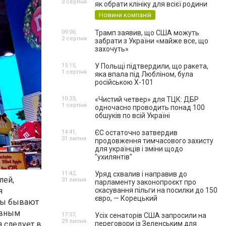
3 серпня
як обрати клініку для всієї родини
Новини компаній
09:00,
Трамп заявив, що США можуть
2 серпня
забрати з України «майже все, що
захочуть»
15:15,
У Польщі підтвердили, що ракета,
1 серпня
яка впала під Любліном, була
російською Х-101
10:23,
«Чистий четвер» для ТЦК: ДБР
1 серпня
одночасно проводить понад 100
обшуків по всій Україні
14:41,
ЄС остаточно затвердив
31 липня
продовження тимчасового захисту
для українців і зміни щодо
"ухилянтів"
11:42,
Уряд схвалив і направив до
лей,
31 липня
парламенту законопроєкт про
скасування пільги на посилки до 150
я
євро, — Корецький
алы бывают
ивным
17:57,
Усіх сенаторів США запросили на
29 липня
переговори із Зеленським для
 следует в