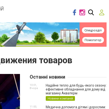
ій
Спецрозділ
Помогатор
движения товаров
Останні новини
10:01,
Надійне тепло для будь-якого сезону:
Вчора
ефективне обладнання для дому від
магазину Акватерм
Новини компаній
11:00,
Медична допомога дітям і дорослим: