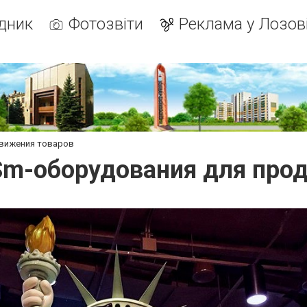
дник
Фотозвіти
Реклама у Лозов
вижения товаров
m-оборудования для про