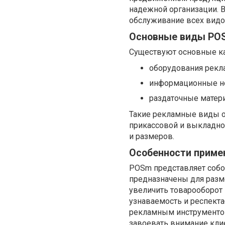
надежной организации. 
обслуживание всех видо
Основные виды PO
Существуют основные ка
оборудования рекла
информационные но
раздаточные матер
Такие рекламные виды о
прикассовой и выкладной
и размеров.
Особенности приме
POSm представляет собо
предназначены для разм
увеличить товарооборот 
узнаваемость и респект
рекламным инструментом
завоевать внимание клие