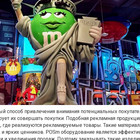
ый способ привлечения внимания потенциальных покупате
рует их совершать покупки. Подобная рекламная продукци
е, где реализуются рекламируемые товары. Такие матери
к и ярких ценников. POSm оборудование является эффект
 и увеличения продаж. Поэтому заказывать такие изделия