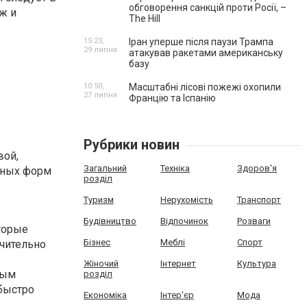
обговорення санкцій проти Росії, –
ж и
The Hill
15:23,
Іран уперше після паузи Трампа
29 липня
атакував ракетами американську
базу
10:50,
Масштабні лісові пожежі охопили
27 липня
Францію та Іспанію
Рубрики новин
вой,
Загальний
Техніка
Здоров'я
азных форм
розділ
Туризм
Нерухомість
Транспорт
Будівництво
Відпочинок
Розваги
торые
Бізнес
Меблі
Спорт
чительно
Жіночий
Інтернет
Культура
ным
розділ
быстро
Економіка
Інтер'єр
Мода