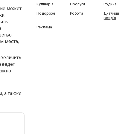
Кулінарія
Послуги
Родина
лие может
Подорожі
Робота
Дитячий
ки.
розділ
тить
Реклама
е
ество
м места,
увеличить
изведет
важно
, а также