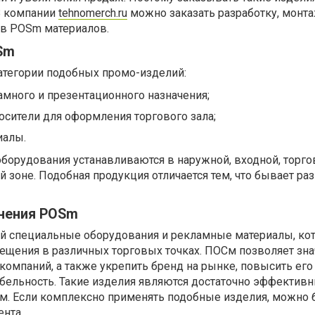
В компании
tehnomerch.ru
можно заказать разработку, монта
в POSm материалов.
Sm
тегории подобных промо-изделий:
много и презентационного назначения;
сители для оформления торгового зала;
иалы.
борудования устанавливаются в наружной, входной, торго
 зоне. Подобная продукция отличается тем, что бывает р
нения POSm
й специальные оборудования и рекламные материалы, ко
ещения в различных торговых точках. ПОСм позволяет зна
компаний, а также укрепить бренд на рынке, повысить его
абельность. Такие изделия являются достаточно эффектив
. Если комплексно применять подобные изделия, можно 
нта.